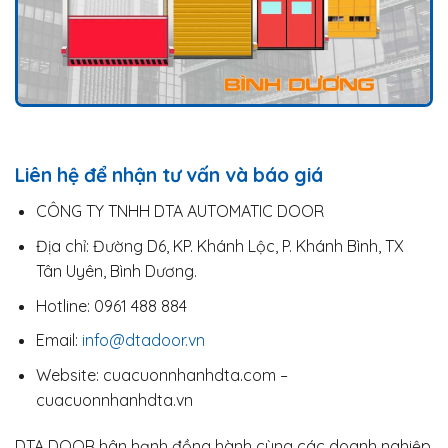
Liên hệ để nhận tư vấn và báo giá
CÔNG TY TNHH DTA AUTOMATIC DOOR
Địa chỉ: Đường D6, KP. Khánh Lộc, P. Khánh Bình, TX
Tân Uyên, Bình Dương.
Hotline: 0961 488 884
Email:
info@dtadoor.vn
Website: cuacuonnhanhdta.com –
cuacuonnhanhdta.vn
DTA DOOR hân hạnh đồng hành cùng các doanh nghiệp