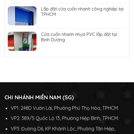
Lắp đặt cửa cuốn nhanh công nghiệp tại
TPHCM
Cửa cuốn nhanh nhựa PVC lắp đặt tại
Bình Dương
CHI NHÁNH MIỀN NAM (SG)
VP1: 248D Vườn Lài, Phường Phú Thọ Hòa, TPHCM.
VP2: 389/5 Quốc Lộ 13, Phường Hiệp Bình, TPHCM.
VP3: Đường D6, KP Khánh Lộc, Phường Tân Hiệp,