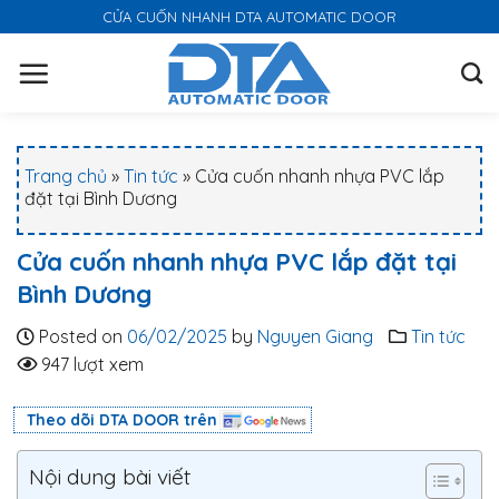
S
CỬA CUỐN NHANH DTA AUTOMATIC DOOR
k
i
p
t
o
Trang chủ
»
Tin tức
»
Cửa cuốn nhanh nhựa PVC lắp
c
đặt tại Bình Dương
o
n
Cửa cuốn nhanh nhựa PVC lắp đặt tại
t
Bình Dương
e
n
Posted on
06/02/2025
by
Nguyen Giang
Tin tức
t
947 lượt xem
Theo dõi DTA DOOR trên
Nội dung bài viết