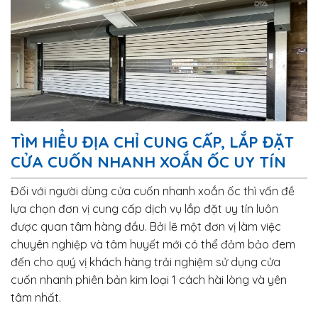
TÌM HIỂU ĐỊA CHỈ CUNG CẤP, LẮP ĐẶT
CỬA CUỐN NHANH XOẮN ỐC UY TÍN
Đối với người dùng cửa cuốn nhanh xoắn ốc thì vấn đề
lựa chọn đơn vị cung cấp dịch vụ lắp đặt uy tín luôn
được quan tâm hàng đầu. Bởi lẽ một đơn vị làm việc
chuyên nghiệp và tâm huyết mới có thể đảm bảo đem
đến cho quý vị khách hàng trải nghiệm sử dụng cửa
cuốn nhanh phiên bản kim loại 1 cách hài lòng và yên
tâm nhất.