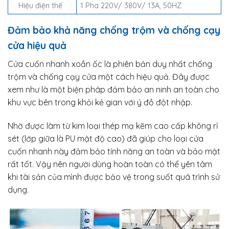
Hiệu điện thế
1 Pha 220V/ 380V/ 13A, 50HZ
Đảm bảo khả năng chống trộm và chống cạy
cửa hiệu quả
Cửa cuốn nhanh xoắn ốc là phiên bản duy nhất chống
trộm và chống cạy cửa một cách hiệu quả. Đây được
xem như là một biện pháp đảm bảo an ninh an toàn cho
khu vực bên trong khỏi kẻ gian với ý đồ đột nhập.
Nhờ được làm từ kim loại thép mạ kẽm cao cấp không rỉ
sét (lớp giữa là PU mật độ cao) đã giúp cho loại cửa
cuốn nhanh này đảm bảo tính năng an toàn và bảo mật
rất tốt. Vậy nên người dùng hoàn toàn có thể yên tâm
khi tài sản của mình được bảo vệ trong suốt quá trình sử
dụng.