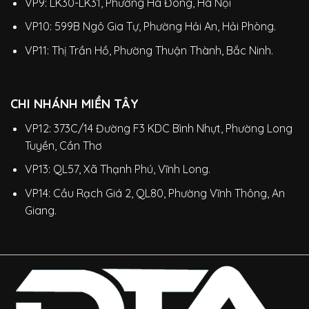
VP9: LK30-LK31, Phường Hà Đông, Hà Nội
VP10: 599B Ngô Gia Tự, Phường Hải An, Hải Phòng.
VP11: Thị Trần Hồ, Phường Thuận Thành, Bắc Ninh.
CHI NHÁNH MIỀN TÂY
VP12: 373C/14 Đường F3 KDC Bình Nhựt, Phường Long
Tuyền, Cần Thơ
VP13: QL57, Xã Thạnh Phú, Vĩnh Long.
VP14: Cầu Rạch Giá 2, QL80, Phường Vĩnh Thông, An
Giang.