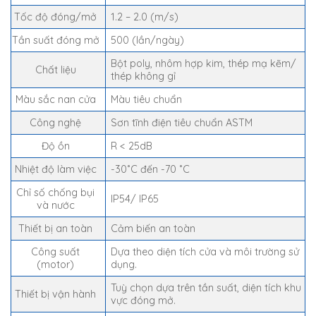
Tốc độ đóng/mở
1.2 – 2.0 (m/s)
Tần suất đóng mở
500 (lần/ngày)
Bột poly, nhôm hợp kim, thép mạ kẽm/
Chất liệu
thép không gỉ
Màu sắc nan cửa
Màu tiêu chuẩn
Công nghệ
Sơn tĩnh điện tiêu chuẩn ASTM
Độ ồn
R < 25dB
Nhiệt độ làm việc
-30˚C đến -70 ˚C
Chỉ số chống bụi
IP54/ IP65
và nước
Thiết bị an toàn
Cảm biến an toàn
Công suất
Dựa theo diện tích cửa và môi trường sử
(motor)
dụng.
Tuỳ chọn dựa trên tần suất, diện tích khu
Thiết bị vận hành
vực đóng mở.