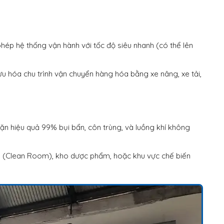
ép hệ thống vận hành với tốc độ siêu nhanh (có thể lên
u hóa chu trình vận chuyển hàng hóa bằng xe nâng, xe tải,
ặn hiệu quả 99% bụi bẩn, côn trùng, và luồng khí không
h (Clean Room), kho dược phẩm, hoặc khu vực chế biến