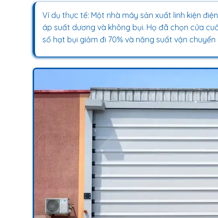
Ví dụ thực tế: Một nhà máy sản xuất linh kiện điệ
áp suất dương và không bụi. Họ đã chọn cửa cuốn
số hạt bụi giảm đi 70% và năng suất vận chuyển 