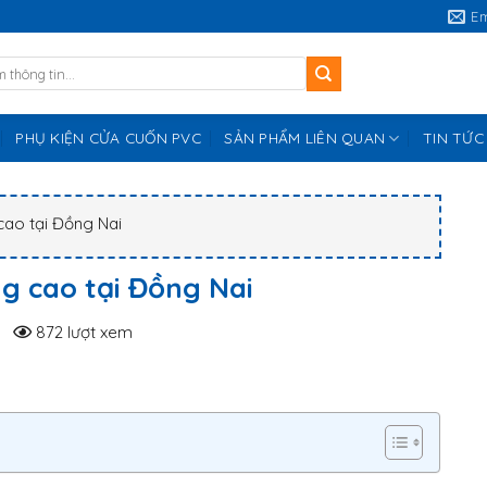
E
PHỤ KIỆN CỬA CUỐN PVC
SẢN PHẨM LIÊN QUAN
TIN TỨC
cao tại Đồng Nai
g cao tại Đồng Nai
872 lượt xem