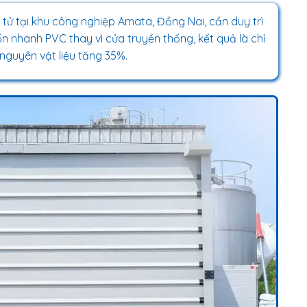
n tử tại khu công nghiệp Amata, Đồng Nai, cần duy trì
 nhanh PVC thay vì cửa truyền thống, kết quả là chỉ
nguyên vật liệu tăng 35%.