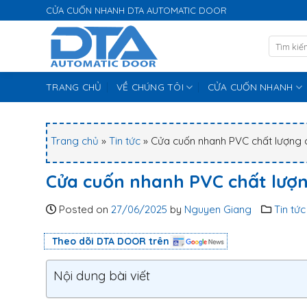
S
CỬA CUỐN NHANH DTA AUTOMATIC DOOR
k
i
p
t
TRANG CHỦ
VỀ CHÚNG TÔI
CỬA CUỐN NHANH
o
c
o
n
Trang chủ
»
Tin tức
»
Cửa cuốn nhanh PVC chất lượng 
t
e
Cửa cuốn nhanh PVC chất lượn
n
t
Posted on
27/06/2025
by
Nguyen Giang
Tin tức
Theo dõi DTA DOOR trên
Nội dung bài viết