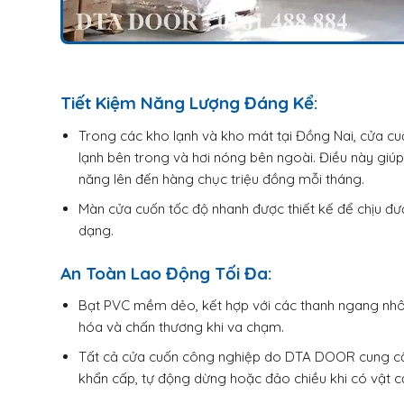
Tiết Kiệm Năng Lượng Đáng Kể:
Trong các kho lạnh và kho mát tại Đồng Nai, cửa cuố
lạnh bên trong và hơi nóng bên ngoài. Điều này giúp 
năng lên đến hàng chục triệu đồng mỗi tháng.
Màn cửa cuốn tốc độ nhanh được thiết kế để chịu đư
dạng.
An Toàn Lao Động Tối Đa:
Bạt PVC mềm dẻo, kết hợp với các thanh ngang nhô
hóa và chấn thương khi va chạm.
Tất cả cửa cuốn công nghiệp do DTA DOOR cung cấp
khẩn cấp, tự động dừng hoặc đảo chiều khi có vật c