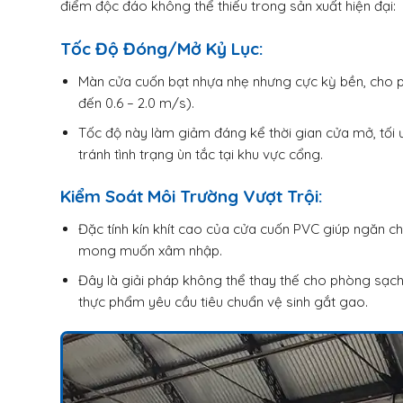
điểm độc đáo không thể thiếu trong sản xuất hiện đại:
Tốc Độ Đóng/Mở Kỷ Lục:
Màn cửa cuốn bạt nhựa nhẹ nhưng cực kỳ bền, cho ph
đến 0.6 – 2.0 m/s).
Tốc độ này làm giảm đáng kể thời gian cửa mở, tối ư
tránh tình trạng ùn tắc tại khu vực cổng.
Kiểm Soát Môi Trường Vượt Trội:
Đặc tính kín khít cao của cửa cuốn PVC giúp ngăn ch
mong muốn xâm nhập.
Đây là giải pháp không thể thay thế cho phòng sạc
thực phẩm yêu cầu tiêu chuẩn vệ sinh gắt gao.