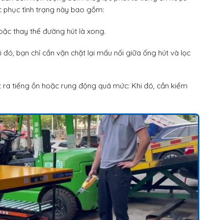
 phục tình trạng này bao gồm:
hoặc thay thế đường hút là xong.
i đó, bạn chỉ cần vặn chặt lại mấu nối giữa ống hút và lọc
 ra tiếng ồn hoặc rung động quá mức: Khi đó, cần kiểm