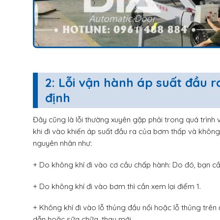
2: Lỗi vận hành áp suất đầu 
định
Đây cũng là lỗi thường xuyên gặp phải trong quá trình 
khi đi vào khiến áp suất đầu ra của bơm thấp và không 
nguyên nhân như:
+ Do không khí đi vào cơ cầu chấp hành: Do đó, bạn cần
+ Do không khí đi vào bơm thì cần xem lại điểm 1.
+ Không khí đi vào lỗ thủng đầu nối hoặc lỗ thủng trên
dẫn hoặc sữa chữa, thay mới.