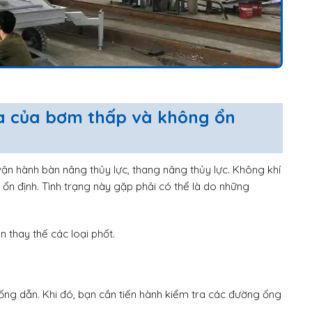
ra của bơm thấp và không ổn
vận hành bàn nâng thủy lực, thang nâng thủy lực. Không khí
ổn định. Tình trạng này gặp phải có thể là do những
 thay thế các loại phốt.
 ống dẫn. Khi đó, bạn cần tiến hành kiểm tra các đường ống