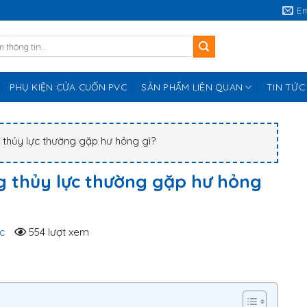
E
PHỤ KIỆN CỬA CUỐN PVC
SẢN PHẨM LIÊN QUAN
TIN TỨC
 thủy lực thường gặp hư hỏng gì?
g thủy lực thường gặp hư hỏng
c
554 lượt xem