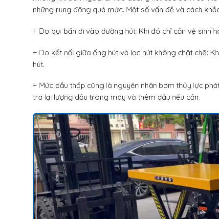
những rung động quá mức. Một số vấn đề và cách khắc
+ Do bụi bẩn đi vào đường hút: Khi đó chỉ cần vệ sinh 
+ Do kết nối giữa ống hút và lọc hút không chặt chẽ: Kh
hút.
+ Mức dầu thấp cũng là nguyên nhân bơm thủy lực phát
tra lại lượng dầu trong máy và thêm dầu nếu cần.