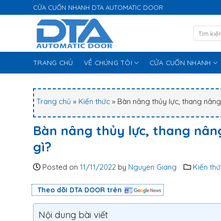
S
CỬA CUỐN NHANH DTA AUTOMATIC DOOR
k
i
p
t
TRANG CHỦ
VỀ CHÚNG TÔI
CỬA CUỐN NHANH
o
c
o
n
Trang chủ
»
Kiến thức
»
Bàn nâng thủy lực, thang nâng
t
e
Bàn nâng thủy lực, thang nân
n
gì?
t
Posted on
11/11/2022
by
Nguyen Giang
Kiến thứ
Theo dõi DTA DOOR trên
Nội dung bài viết