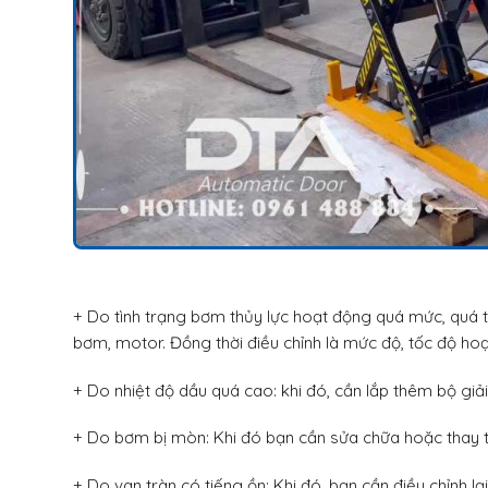
+ Do tình trạng bơm thủy lực hoạt động quá mức, quá t
bơm, motor. Đồng thời điều chỉnh là mức độ, tốc độ ho
+ Do nhiệt độ dầu quá cao: khi đó, cần lắp thêm bộ giải
+ Do bơm bị mòn: Khi đó bạn cần sửa chữa hoặc thay th
+ Do van tràn có tiếng ồn: Khi đó, bạn cần điều chỉnh 