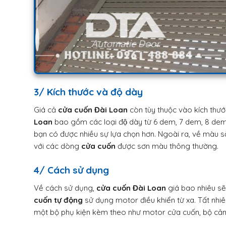
3/ Kích thước và độ dày
Giá cả
cửa cuốn Đài Loan
còn tùy thuộc vào kích thước
Loan
bao gồm các loại độ dày từ 6 dem, 7 dem, 8 dem, 
bạn có được nhiều sự lựa chọn hơn. Ngoài ra, về màu 
với các dòng
cửa cuốn
được sơn màu thông thường.
4/ Cách sử dụng
Về cách sử dụng,
cửa cuốn Đài Loan
giá bao nhiêu s
cuốn tự động
sử dụng motor điều khiển từ xa. Tất nhiê
một bộ phụ kiện kèm theo như motor cửa cuốn, bộ cảm b