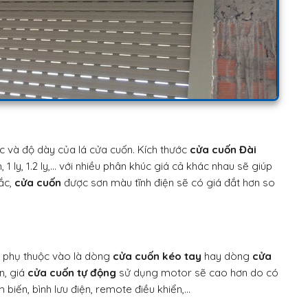
 và độ dày của lá cửa cuốn. Kích thước
cửa cuốn Đài
1 ly, 1.2 ly,… với nhiều phân khúc giá cả khác nhau sẽ giúp
sắc,
cửa cuốn
được sơn màu tĩnh điện sẽ có giá đắt hơn so
ẽ phụ thuộc vào là dòng
cửa cuốn kéo tay
hay dòng
cửa
n, giá
cửa cuốn tự động
sử dụng motor sẽ cao hơn do có
iến, bình lưu điện, remote điều khiển,…