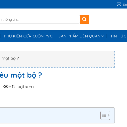
E
PHỤ KIỆN CỬA CUỐN PVC
SẢN PHẨM LIÊN QUAN
TIN TỨC
 một bộ ?
iêu một bộ ?
512 lượt xem