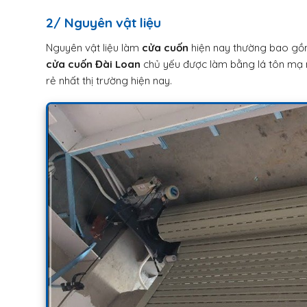
2/ Nguyên vật liệu
Nguyên vật liệu làm
cửa cuốn
hiện nay thường bao gồ
cửa cuốn Đài Loan
chủ yếu được làm bằng lá tôn mạ
rẻ nhất thị trường hiện nay.