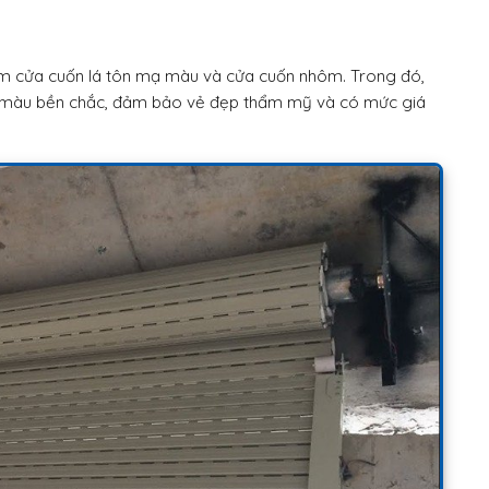
m cửa cuốn lá tôn mạ màu và cửa cuốn nhôm. Trong đó,
 màu bền chắc, đảm bảo vẻ đẹp thẩm mỹ và có mức giá