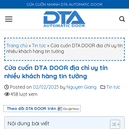
S
CỬA CUỐN NHANH DTA AUTOMATIC DOOR
k
i
p
t
o
Trang chủ
»
Tin tức
»
Cửa cuốn DTA DOOR địa chỉ uy tín
c
nhiều khách hàng tin tưởng
o
n
Cửa cuốn DTA DOOR địa chỉ uy tín
t
nhiều khách hàng tin tưởng
e
n
Posted on
02/02/2023
by
Nguyen Giang
Tin tức
t
458 lượt xem
Theo dõi DTA DOOR trên
Nội dung bài viết