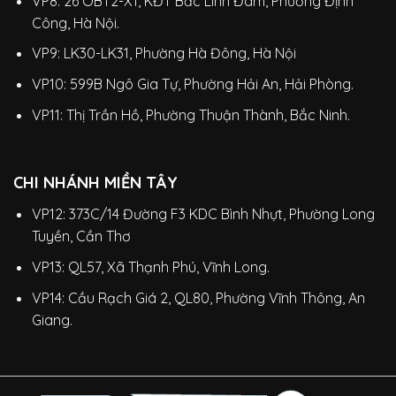
VP8: 26 OBT2-X1, KĐT Bắc Linh Đàm, Phường Định
Công, Hà Nội.
VP9: LK30-LK31, Phường Hà Đông, Hà Nội
VP10: 599B Ngô Gia Tự, Phường Hải An, Hải Phòng.
VP11: Thị Trần Hồ, Phường Thuận Thành, Bắc Ninh.
CHI NHÁNH MIỀN TÂY
VP12: 373C/14 Đường F3 KDC Bình Nhựt, Phường Long
Tuyền, Cần Thơ
VP13: QL57, Xã Thạnh Phú, Vĩnh Long.
VP14: Cầu Rạch Giá 2, QL80, Phường Vĩnh Thông, An
Giang.