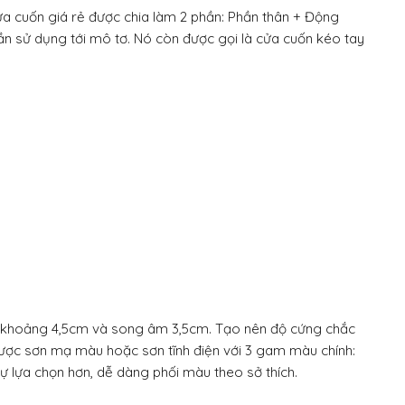
a cuốn giá rẻ được chia làm 2 phần: Phần thân + Động
cần sử dụng tới mô tơ. Nó còn được gọi là cửa cuốn kéo tay
g khoảng 4,5cm và song âm 3,5cm. Tạo nên độ cứng chắc
 được sơn mạ màu hoặc sơn tĩnh điện với 3 gam màu chính:
 lựa chọn hơn, dễ dàng phối màu theo sở thích.