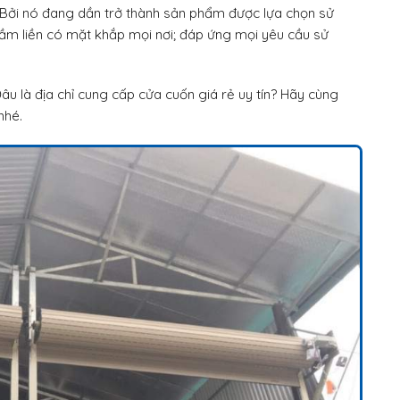
. Bởi nó đang dần trở thành sản phẩm được lựa chọn sử
tầm liền có mặt khắp mọi nơi; đáp ứng mọi yêu cầu sử
u là địa chỉ cung cấp cửa cuốn giá rẻ uy tín? Hãy cùng
nhé.