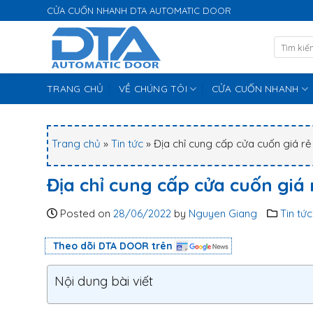
S
CỬA CUỐN NHANH DTA AUTOMATIC DOOR
k
i
p
t
TRANG CHỦ
VỀ CHÚNG TÔI
CỬA CUỐN NHANH
o
c
o
n
Trang chủ
»
Tin tức
»
Địa chỉ cung cấp cửa cuốn giá rẻ
t
e
Địa chỉ cung cấp cửa cuốn giá 
n
t
Posted on
28/06/2022
by
Nguyen Giang
Tin tức
Theo dõi DTA DOOR trên
Nội dung bài viết