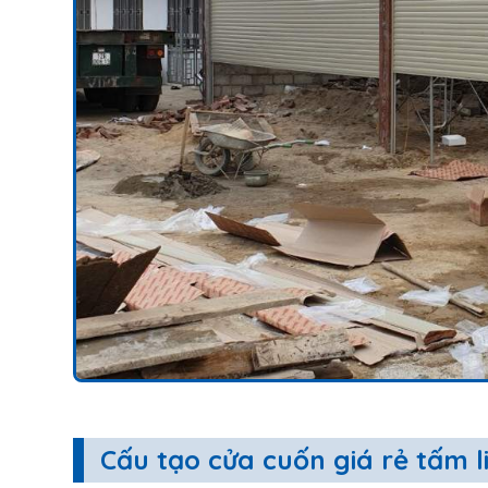
Cấu tạo cửa cuốn giá rẻ tấm l