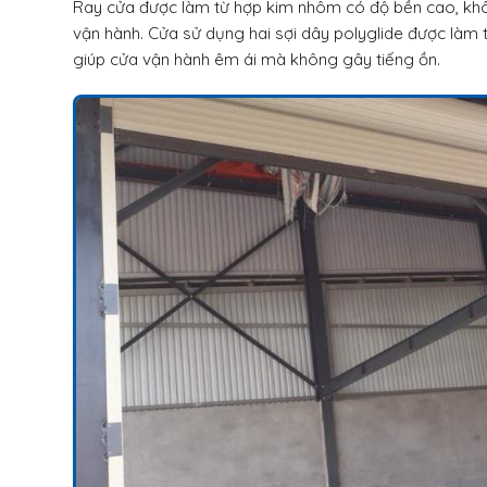
Ray cửa được làm từ hợp kim nhôm có độ bền cao, không
vận hành. Cửa sử dụng hai sợi dây polyglide được làm 
giúp cửa vận hành êm ái mà không gây tiếng ồn.