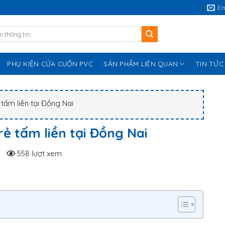
E
PHỤ KIỆN CỬA CUỐN PVC
SẢN PHẨM LIÊN QUAN
TIN TỨC
 tấm liền tại Đồng Nai
rẻ tấm liền tại Đồng Nai
558 lượt xem