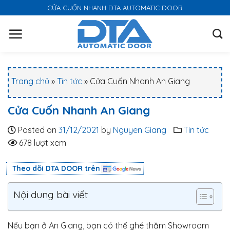
S
CỬA CUỐN NHANH DTA AUTOMATIC DOOR
k
i
p
t
o
Trang chủ
»
Tin tức
»
Cửa Cuốn Nhanh An Giang
c
o
Cửa Cuốn Nhanh An Giang
n
t
Posted on
31/12/2021
by
Nguyen Giang
Tin tức
e
678 lượt xem
n
t
Theo dõi DTA DOOR trên
Nội dung bài viết
Nếu bạn ở An Giang, bạn có thể ghé thăm Showroom