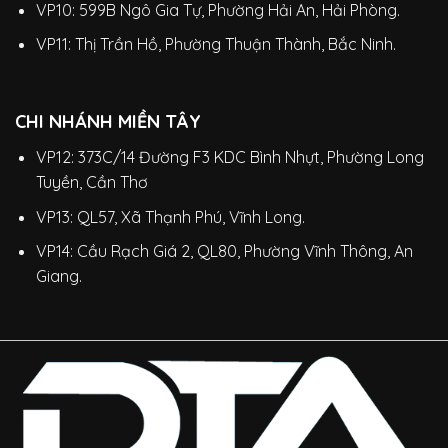
VP10: 599B Ngô Gia Tự, Phường Hải An, Hải Phòng.
VP11: Thị Trần Hồ, Phường Thuận Thành, Bắc Ninh.
CHI NHÁNH MIỀN TÂY
VP12: 373C/14 Đường F3 KDC Bình Nhựt, Phường Long
Tuyền, Cần Thơ
VP13: QL57, Xã Thạnh Phú, Vĩnh Long.
VP14: Cầu Rạch Giá 2, QL80, Phường Vĩnh Thông, An
Giang.