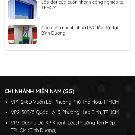
Lắp đặt cửa cuốn nhanh công nghiệp tại
TPHCM
Cửa cuốn nhanh nhựa PVC lắp đặt tại
Bình Dương
CHI NHÁNH MIỀN NAM (SG)
VP1: 248D Vườn Lài, Phường Phú Thọ Hòa, TPHCM.
VP2: 389/5 Quốc Lộ 13, Phường Hiệp Bình, TPHCM.
VP3: Đường D6, KP Khánh Lộc, Phường Tân Hiệp,
TPHCM (Bình Dương)