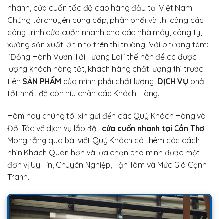
nhanh, cửa cuốn tốc độ cao hàng đầu tại Việt Nam.
Chúng tôi chuyên cung cấp, phân phối và thi công các
công trình cửa cuốn nhanh cho các nhà máy, công ty,
xưởng sản xuất lớn nhỏ trên thị trường. Với phương tâm:
“Đồng Hành Vươn Tới Tương Lai” thế nên để có được
lượng khách hàng tốt, khách hàng chất lượng thì trước
tiên
SẢN PHẨM
của mình phải chất lượng,
DỊCH VỤ
phải
tốt nhất để còn níu chân các Khách Hàng.
Hôm nay chúng tôi xin gửi đến các Quý Khách Hàng và
Đối Tác về dịch vụ lắp đặt
cửa cuốn nhanh tại Cần Thơ
.
Mong rằng qua bài viết Quý Khách có thêm các cách
nhìn Khách Quan hơn và lựa chọn cho mình được một
đơn vị Uy Tín, Chuyên Nghiệp, Tận Tâm và Mức Giá Cạnh
Tranh.