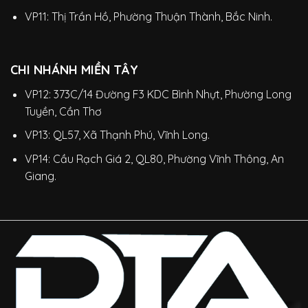
VP11: Thị Trần Hồ, Phường Thuận Thành, Bắc Ninh.
CHI NHÁNH MIỀN TÂY
VP12: 373C/14 Đường F3 KDC Bình Nhựt, Phường Long
Tuyền, Cần Thơ
VP13: QL57, Xã Thạnh Phú, Vĩnh Long.
VP14: Cầu Rạch Giá 2, QL80, Phường Vĩnh Thông, An
Giang.