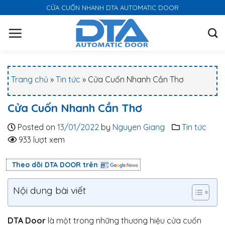
S
CỬA CUỐN NHANH DTA AUTOMATIC DOOR
k
i
p
t
o
Trang chủ
»
Tin tức
»
Cửa Cuốn Nhanh Cần Thơ
c
o
Cửa Cuốn Nhanh Cần Thơ
n
t
Posted on
13/01/2022
by
Nguyen Giang
Tin tức
e
933 lượt xem
n
t
Theo dõi DTA DOOR trên
Nội dung bài viết
DTA Door
là một trong những thương hiệu cửa cuốn