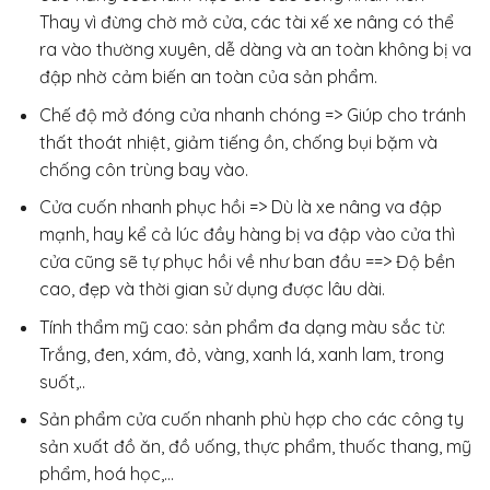
Thay vì đừng chờ mở cửa, các tài xế xe nâng có thể
ra vào thường xuyên, dễ dàng và an toàn không bị va
đập nhờ cảm biến an toàn của sản phẩm.
Chế độ mở đóng cửa nhanh chóng => Giúp cho tránh
thất thoát nhiệt, giảm tiếng ồn, chống bụi bặm và
chống côn trùng bay vào.
Cửa cuốn nhanh phục hồi => Dù là xe nâng va đập
mạnh, hay kể cả lúc đầy hàng bị va đập vào cửa thì
cửa cũng sẽ tự phục hồi về như ban đầu ==> Độ bền
cao, đẹp và thời gian sử dụng được lâu dài.
Tính thẩm mỹ cao: sản phẩm đa dạng màu sắc từ:
Trắng, đen, xám, đỏ, vàng, xanh lá, xanh lam, trong
suốt,..
Sản phẩm cửa cuốn nhanh phù hợp cho các công ty
sản xuất đồ ăn, đồ uống, thực phẩm, thuốc thang, mỹ
phẩm, hoá học,…