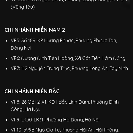
(Vũng Tàu)
CHI NHÁNH MIỀN NAM 2
VP5: Số 189, KP Hương Phước, Phường Phước Tân,
Đồng Nai
VP6: Đường Đinh Tiên Hoàng, Xã Cát Tiên, Lâm Đồng
VP7: 112 Nguyễn Trung Trực, Phường Long An, Tây Ninh
CHI NHÁNH MIỀN BẮC
VP8: 26 OBT2-X1, KĐT Bắc Linh Đàm, Phường Định
Công, Hà Nội.
VP9: LK30-LK31, Phường Hà Đông, Hà Nội
VP10: 599B Ngô Gia Tự, Phường Hải An, Hải Phòng.