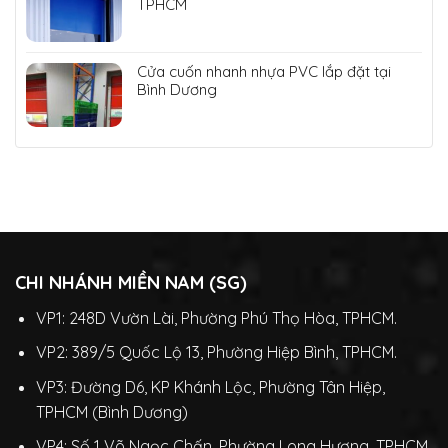
TPHCM
Cửa cuốn nhanh nhựa PVC lắp đặt tại
Bình Dương
CHI NHÁNH MIỀN NAM (SG)
VP1: 248D Vườn Lài, Phường Phú Thọ Hòa, TPHCM.
VP2: 389/5 Quốc Lộ 13, Phường Hiệp Bình, TPHCM.
VP3: Đường D6, KP Khánh Lộc, Phường Tân Hiệp,
TPHCM (Bình Dương)
VP4: Số 1 Võ Ngọc Chấn, Phường Long Hương, TPHCM