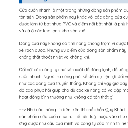
Cửa cuốn nhanh là một trong những dòng sản phẩm đượ
tân tiến. Dòng sản phẩm này khác với các dòng cửa cu
được làm từ bạt nhựa PVC và điểm nổi bât nhất là phù 
và cả ở các kho lạnh, kho sản xuất.
Dòng cửa này không có tính năng chống trộm vì được l
xé rách được. Nhưng ưu điểm của dòng sản phẩm này là
chống thất thoát nhiệt và không khí.
Đối với các công ty như sản xuất đồ đông lạnh, đồ uốn
cuốn nhanh. Ngoài ra cũng phải kể đến sự tiện lợi, đối
như các dòng cửa truyền thống. Không chỉ vậy giờ đâ
độ cao phục hồi giúp cho dù các xe nâng có va đập 
hoạt động bình thường như không có tổn thất gì.
==> Như các thông tin bên trên thì chắc hẳn Quý Khách
sản phẩm cửa cuốn nhanh. Thế nên tuỳ thuộc vào nhu
ứng được nhu cầu của mình và công ty của mình thì nên 