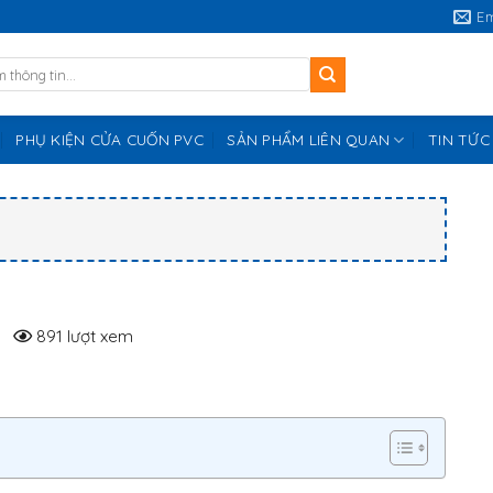
E
PHỤ KIỆN CỬA CUỐN PVC
SẢN PHẨM LIÊN QUAN
TIN TỨC
891 lượt xem