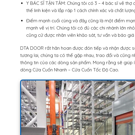
Y BÁC SĨ TẬN TÂM: Chúng tôi có 3 – 4 bác sĩ về th
thế linh kiện và lắp ráp 1 cách chính xác và chất lượn
Điểm mạnh cuối cùng và đây cũng là một điểm mạ
mạnh về vị trí. Chúng tôi có đủ các chi nhánh lớn nh
cũng cử được nhân viên khảo sát, tư vấn và báo gi
DTA DOOR rất hân hoan được đón tiếp và nhận được s
tương lai, chúng ta có thể gặp nhau, trao đổi và cũng 
thông tin của các dòng sản phẩm. Mong rằng sẽ giúp 
dòng Cửa Cuốn Nhanh – Cửa Cuốn Tốc Độ Cao.