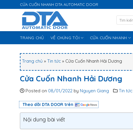
S
CỬA CUỐN NHANH DTA AUTOMATIC DOOR
k
i
p
t
TRANG CHỦ
VỀ CHÚNG TÔI
CỬA CUỐN NHANH
o
c
o
n
Trang chủ
»
Tin tức
»
Cửa Cuốn Nhanh Hải Dương
t
e
Cửa Cuốn Nhanh Hải Dương
n
t
Posted on
08/01/2022
by
Nguyen Giang
Tin tức
Theo dõi DTA DOOR trên
Nội dung bài viết