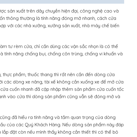
c sản xuất trên dây chuyền hiện đại, công nghệ cao và
ốn thông thường là tính năng đóng mở nhanh, cách cửa
hợp với các nhà xưởng, xưởng sản xuất, nhà máy chế biến
àm tư rèm cửa, chỉ cần dùng các vận sắc nhọn là có thể
 tính năng chống bụi, chống côn trùng, chống vi khuẩn và
g, thực phẩm, thuốc thang thì rất nên cần đến dòng cửa
 với các dòng xe nâng, tài xế không cần xuống xe để mở cửa
y cửa cuốn nhanh đã cập nhập thêm sản phẩm cửa cuốn tốc
mạnh vào cửa thì dòng sản phẩm cũng vẫn sẽ đóng mở và
 cũng đã hiểu ra tính năng và tầm quan trọng của dòng
 cầu của các Quý Khách Hàng. Nếu dòng sản phẩm này đáp
lắp đặt còn nếu mình thấy không cần thiết thì có thể bỏ