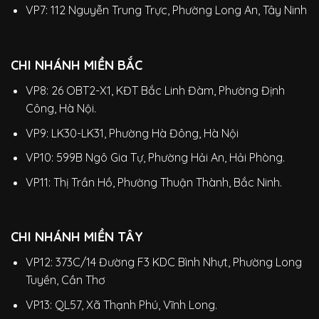
VP7: 112 Nguyễn Trung Trực, Phường Long An, Tây Ninh
CHI NHÁNH MIỀN BẮC
VP8: 26 OBT2-X1, KĐT Bắc Linh Đàm, Phường Định
Công, Hà Nội.
VP9: LK30-LK31, Phường Hà Đông, Hà Nội
VP10: 599B Ngô Gia Tự, Phường Hải An, Hải Phòng.
VP11: Thị Trần Hồ, Phường Thuận Thành, Bắc Ninh.
CHI NHÁNH MIỀN TÂY
VP12: 373C/14 Đường F3 KDC Bình Nhựt, Phường Long
Tuyền, Cần Thơ
VP13: QL57, Xã Thạnh Phú, Vĩnh Long.