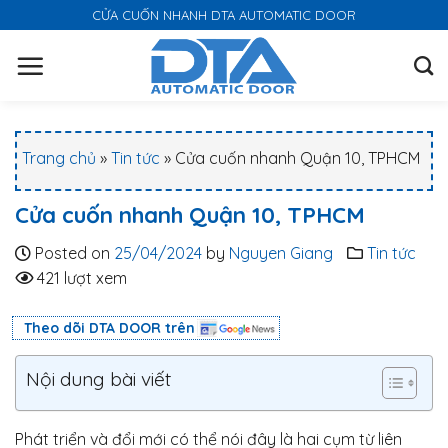
S
CỬA CUỐN NHANH DTA AUTOMATIC DOOR
k
i
p
t
o
Trang chủ
»
Tin tức
»
Cửa cuốn nhanh Quận 10, TPHCM
c
o
Cửa cuốn nhanh Quận 10, TPHCM
n
t
Posted on
25/04/2024
by
Nguyen Giang
Tin tức
e
421 lượt xem
n
t
Theo dõi DTA DOOR trên
Nội dung bài viết
Phát triển và đổi mới có thể nói đây là hai cụm từ liên