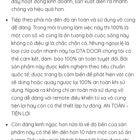
đẩy hoạt động kinh doanh, sản xuất diễn ra nhanh
chóng và hiệu quả hơn.
Tiếp theo phải nói đến độ an toàn và sử dụng vô cùng
dễ dàng. Trong môi trường làm việc này thì 100% là
một con số vô cùng là ấn tượng bởi cuộc sống này
không có điều gì là chắc chắn cả. Nhưng ngoại lệ là
loại cửa cuốn nhanh này tại DTA DOOR chúng tôi có
thể cam kết, đảm bảo 100% an toàn tuyệt đối. Bởi
sản phẩm này được kiểm nghiệm theo tiêu chuẩn
quốc tế, được trang bị cảm biến để phát hiện vật cản
sẽ dừng hoặc quay ngược lại 100% an toàn khi sử
dụng. Ngoài ra không chỉ an toàn mà sử dụng vô
cùng dễ dàng với remote điều khiển từ xa vô cùng
tiện lợi hay còn có thể thiết lập tự động. AN TOÀN –
TIỆN LỢI
Còn đáng kinh ngạc hơn nữa là về độ bền của sản
phẩm này có thể lên đến hơn 10 năm một con số ấn
tượng. Điều này giúp khách hàng tiết kiệm được chi