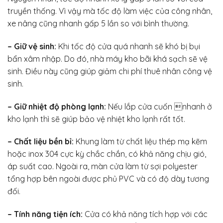
truyền thống. Vì vậy mà tốc độ làm việc của công nhân,
xe nâng cũng nhanh gấp 5 lần so với bình thường.
– Giữ vệ sinh:
Khi tốc độ cửa quá nhanh sẽ khó bị bụi
bẩn xâm nhập. Do đó, nhà máy kho bãi khá sạch sẽ vệ
sinh. Điều này cũng giúp giảm chi phí thuê nhân công vệ
sinh.
– Giữ nhiệt độ phòng lạnh:
Nếu lắp cửa cuốn nhanh ở
kho lạnh thì sẽ giúp bảo vệ nhiệt kho lạnh rất tốt.
– Chất liệu bền bỉ:
Khung làm từ chất liệu thép mạ kẽm
hoặc inox 304 cực kỳ chắc chắn, có khả năng chịu gió,
áp suất cao. Ngoài ra, màn cửa làm từ sợi polyester
tổng hợp bên ngoài được phủ PVC và có độ dày tương
đối.
– Tính năng tiện ích:
Cửa có khả năng tích hợp với các