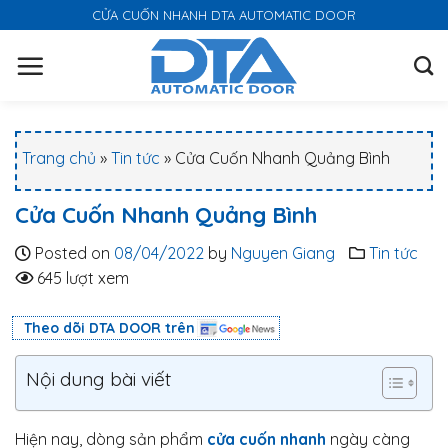
S
CỬA CUỐN NHANH DTA AUTOMATIC DOOR
k
i
p
t
o
Trang chủ
»
Tin tức
»
Cửa Cuốn Nhanh Quảng Bình
c
o
Cửa Cuốn Nhanh Quảng Bình
n
t
Posted on
08/04/2022
by
Nguyen Giang
Tin tức
e
645 lượt xem
n
t
Theo dõi DTA DOOR trên
Nội dung bài viết
Hiện nay, dòng sản phẩm
cửa cuốn nhanh
ngày càng