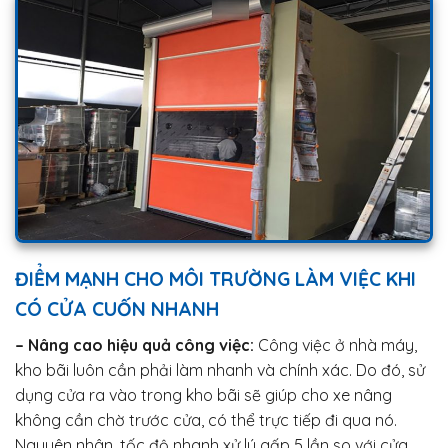
ĐIỂM MẠNH CHO MÔI TRƯỜNG LÀM VIỆC KHI
CÓ CỬA CUỐN NHANH
– Nâng cao hiệu quả công việc:
Công việc ở nhà máy,
kho bãi luôn cần phải làm nhanh và chính xác. Do đó, sử
dụng cửa ra vào trong kho bãi sẽ giúp cho xe nâng
không cần chờ trước cửa, có thể trực tiếp đi qua nó.
Nguyên nhân, tốc độ nhanh xử lý gấp 5 lần so với cửa