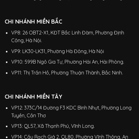
CHI NHÁNH MIỀN BẮC
VP8: 26 OBT2-X1, KĐT Bắc Linh Đàm, Phường Định
Công, Hà Nội.
VP9: LK30-LK31, Phường Hà Đông, Hà Nội
VP10: 599B Ngô Gia Tự, Phường Hải An, Hải Phòng.
VP11: Thị Trần Hồ, Phường Thuận Thành, Bắc Ninh.
CHI NHÁNH MIỀN TÂY
VP12: 373C/14 Đường F3 KDC Bình Nhựt, Phường Long
Tuyền, Cần Thơ
VP13: QL57, Xã Thạnh Phú, Vĩnh Long.
VP14: Cầu Rạch Giá 2, QL80, Phường Vĩnh Thông, An