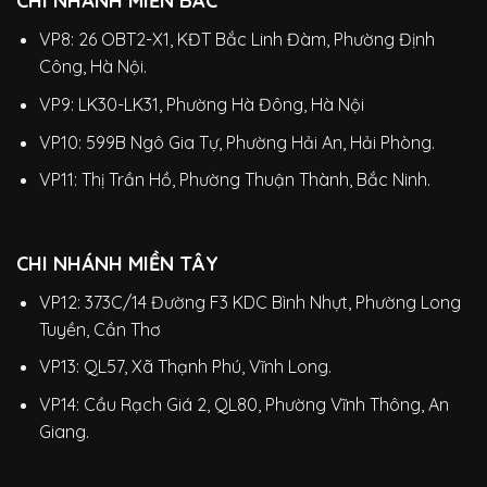
CHI NHÁNH MIỀN BẮC
VP8: 26 OBT2-X1, KĐT Bắc Linh Đàm, Phường Định
Công, Hà Nội.
VP9: LK30-LK31, Phường Hà Đông, Hà Nội
VP10: 599B Ngô Gia Tự, Phường Hải An, Hải Phòng.
VP11: Thị Trần Hồ, Phường Thuận Thành, Bắc Ninh.
CHI NHÁNH MIỀN TÂY
VP12: 373C/14 Đường F3 KDC Bình Nhựt, Phường Long
Tuyền, Cần Thơ
VP13: QL57, Xã Thạnh Phú, Vĩnh Long.
VP14: Cầu Rạch Giá 2, QL80, Phường Vĩnh Thông, An
Giang.