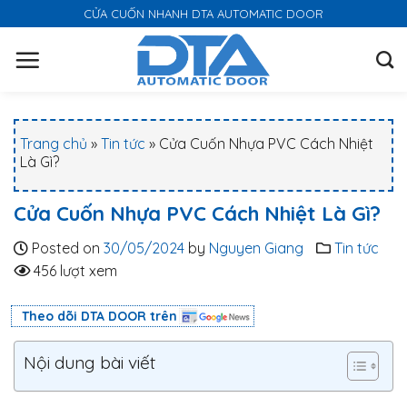
S
CỬA CUỐN NHANH DTA AUTOMATIC DOOR
k
i
p
t
o
Trang chủ
»
Tin tức
»
Cửa Cuốn Nhựa PVC Cách Nhiệt
c
Là Gì?
o
n
Cửa Cuốn Nhựa PVC Cách Nhiệt Là Gì?
t
e
Posted on
30/05/2024
by
Nguyen Giang
Tin tức
n
456 lượt xem
t
Theo dõi DTA DOOR trên
Nội dung bài viết