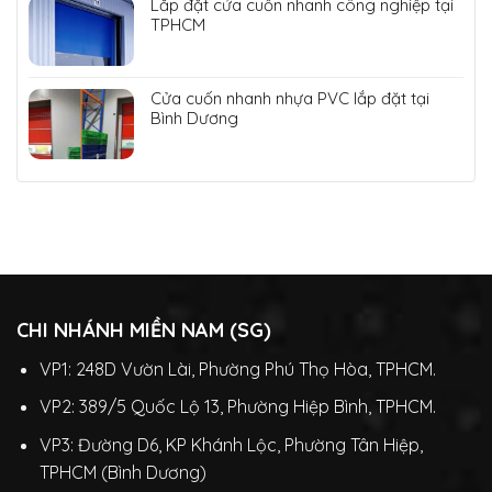
Lắp đặt cửa cuốn nhanh công nghiệp tại
TPHCM
Cửa cuốn nhanh nhựa PVC lắp đặt tại
Bình Dương
CHI NHÁNH MIỀN NAM (SG)
VP1: 248D Vườn Lài, Phường Phú Thọ Hòa, TPHCM.
VP2: 389/5 Quốc Lộ 13, Phường Hiệp Bình, TPHCM.
VP3: Đường D6, KP Khánh Lộc, Phường Tân Hiệp,
TPHCM (Bình Dương)