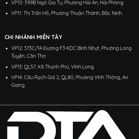
VP10: 599B Ngô Gia Tự, Phường Hải An, Hải Phòng.
VP11: Thị Trần Hồ, Phường Thuận Thành, Bắc Ninh.
CHI NHÁNH MIỀN TÂY
VP12: 373C/14 Đường F3 KDC Bình Nhựt, Phường Long
Tuyền, Cần Thơ
VP13: QL57, Xã Thạnh Phú, Vĩnh Long.
VP14: Cầu Rạch Giá 2, QL80, Phường Vĩnh Thông, An
Giang.