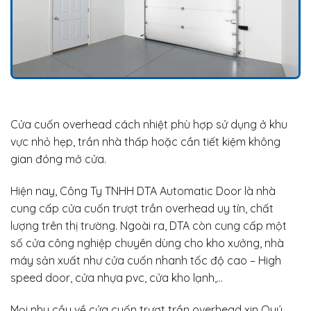
Cửa cuốn overhead cách nhiệt phù hợp sử dụng ở khu
vực nhỏ hẹp, trần nhà thấp hoặc cần tiết kiệm không
gian đóng mở cửa.
Hiện nay, Công Ty TNHH DTA Automatic Door là nhà
cung cấp cửa cuốn trượt trần overhead uy tín, chất
lượng trên thị trường. Ngoài ra, DTA còn cung cấp một
số cửa công nghiệp chuyên dùng cho kho xưởng, nhà
máy sản xuất như cửa cuốn nhanh tốc độ cao – High
speed door, cửa nhựa pvc, cửa kho lạnh,…
Mọi nhu cầu về cửa cuốn trượt trần overhead xin Quý