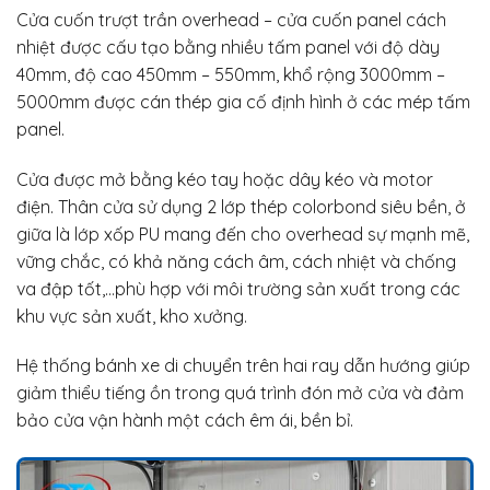
Cửa cuốn trượt trần overhead – cửa cuốn panel cách
nhiệt được cấu tạo bằng nhiều tấm panel với độ dày
40mm, độ cao 450mm – 550mm, khổ rộng 3000mm –
5000mm được cán thép gia cố định hình ở các mép tấm
panel.
Cửa được mở bằng kéo tay hoặc dây kéo và motor
điện. Thân cửa sử dụng 2 lớp thép colorbond siêu bền, ở
giữa là lớp xốp PU mang đến cho overhead sự mạnh mẽ,
vững chắc, có khả năng cách âm, cách nhiệt và chống
va đập tốt,…phù hợp với môi trường sản xuất trong các
khu vực sản xuất, kho xưởng.
Hệ thống bánh xe di chuyển trên hai ray dẫn hướng giúp
giảm thiểu tiếng ồn trong quá trình đón mở cửa và đảm
bảo cửa vận hành một cách êm ái, bền bỉ.