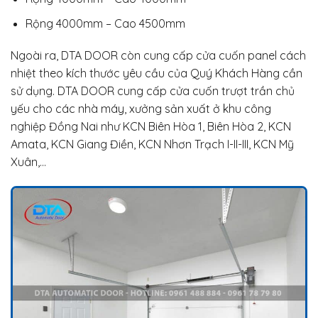
Rộng 4000mm – Cao 4500mm
Ngoài ra, DTA DOOR còn cung cấp cửa cuốn panel cách
nhiệt theo kích thước yêu cầu của Quý Khách Hàng cần
sử dụng. DTA DOOR cung cấp cửa cuốn trượt trần chủ
yếu cho các nhà máy, xưởng sản xuất ở khu công
nghiệp Đồng Nai như KCN Biên Hòa 1, Biên Hòa 2, KCN
Amata, KCN Giang Điền, KCN Nhơn Trạch I-II-III, KCN Mỹ
Xuân,…