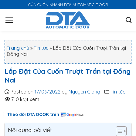
S
CỬA CUỐN NHANH DTA AUTOMATIC DOOR
k
i
p
t
o
Trang chủ
»
Tin tức
»
Lắp Đặt Cửa Cuốn Trượt Trần tại
c
Đồng Nai
o
n
Lắp Đặt Cửa Cuốn Trượt Trần tại Đồng
t
Nai
e
n
Posted on
17/03/2022
by
Nguyen Giang
Tin tức
t
710 lượt xem
Theo dõi DTA DOOR trên
Nội dung bài viết