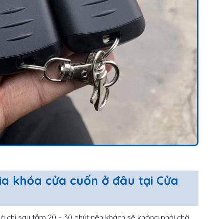
ìa khóa cửa cuốn ở đâu tại Cửa
hà chỉ sau tầm 20 – 30 phút nên khách sẽ không phải chờ