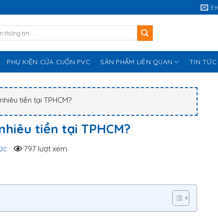
E
PHỤ KIỆN CỬA CUỐN PVC
SẢN PHẨM LIÊN QUAN
TIN TỨC
nhiêu tiền tại TPHCM?
nhiêu tiền tại TPHCM?
ức
797 lượt xem