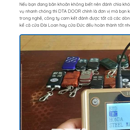
Nếu bạn đang băn khoăn không biết nên đánh chìa khó
vụ nhanh chóng thì DTA DOOR chính là đơn vị mà bạn k
trong nghề, công ty cam kết đánh được tất cả các dòn
kể cả cửa Đài Loan hay cửa Đức đều hoàn thành tốt nh