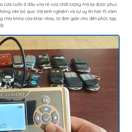
a cửa cuốn ở đâu vừa rẻ vừa chất lượng mà lại được phục
hông nên bỏ qua. Với kinh nghiệm và sự uy tín hơn 15 năm
g chìa khóa cửa khác nhau, từ đơn giản cho đến phức tạp,
ất.