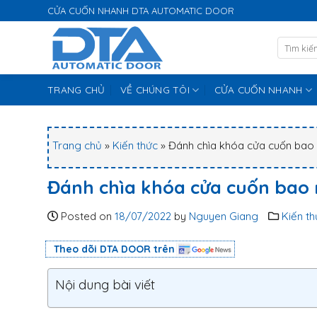
S
CỬA CUỐN NHANH DTA AUTOMATIC DOOR
k
i
p
t
TRANG CHỦ
VỀ CHÚNG TÔI
CỬA CUỐN NHANH
o
c
o
n
Trang chủ
»
Kiến thức
»
Đánh chìa khóa cửa cuốn bao 
t
e
Đánh chìa khóa cửa cuốn bao 
n
t
Posted on
18/07/2022
by
Nguyen Giang
Kiến th
Theo dõi DTA DOOR trên
Nội dung bài viết