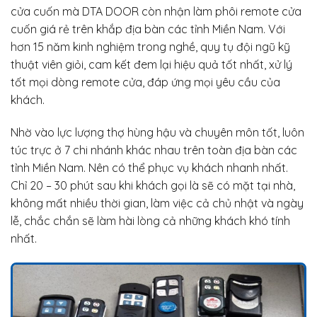
cửa cuốn mà DTA DOOR còn nhận làm phôi remote cửa
cuốn giá rẻ trên khắp địa bàn các tỉnh Miền Nam. Với
hơn 15 năm kinh nghiệm trong nghề, quy tụ đội ngũ kỹ
thuật viên giỏi, cam kết đem lại hiệu quả tốt nhất, xử lý
tốt mọi dòng remote cửa, đáp ứng mọi yêu cầu của
khách.
Nhờ vào lực lượng thợ hùng hậu và chuyên môn tốt, luôn
túc trực ở 7 chi nhánh khác nhau trên toàn địa bàn các
tỉnh Miền Nam. Nên có thể phục vụ khách nhanh nhất.
Chỉ 20 – 30 phút sau khi khách gọi là sẽ có mặt tại nhà,
không mất nhiều thời gian, làm việc cả chủ nhật và ngày
lễ, chắc chắn sẽ làm hài lòng cả những khách khó tính
nhất.