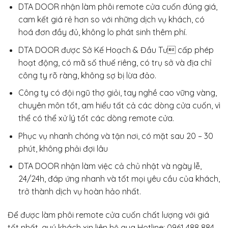
DTA DOOR nhận làm phôi remote cửa cuốn đúng giá,
cam kết giá rẻ hơn so với những dịch vụ khách, có
hoá đơn đầy đủ, không lo phát sinh thêm phí.
DTA DOOR được Sở Kế Hoạch & Đầu Tư cấp phép
hoạt động, có mã số thuế riêng, có trụ sở và địa chỉ
công ty rõ ràng, không sợ bị lừa đảo.
Công ty có đội ngũ thợ giỏi, tay nghề cao vững vàng,
chuyên môn tốt, am hiểu tất cả các dòng cửa cuốn, vì
thể có thể xử lý tốt các dòng remote cửa.
Phục vụ nhanh chóng và tận nơi, có mặt sau 20 – 30
phút, không phải đợi lâu
DTA DOOR nhận làm việc cả chủ nhật và ngày lễ,
24/24h, đáp ứng nhanh và tốt mọi yêu cầu của khách,
trở thành dịch vụ hoàn hảo nhất.
Để được làm phôi remote cửa cuốn chất lượng với giá
tốt nhất, quý khách xin liên hệ qua Hotline: 0961 488 884