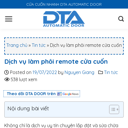
S
CỬA CUỐN NHANH DTA AUTOMATIC DOOR
k
i
p
t
o
Trang chủ
»
Tin tức
»
Dịch vụ làm phôi remote cửa cuốn
c
o
Dịch vụ làm phôi remote cửa cuốn
n
t
Posted on
19/07/2022
by
Nguyen Giang
Tin tức
e
538 lượt xem
n
t
Theo dõi DTA DOOR trên
Nội dung bài viết
Không chỉ là dịch vụ uy tín chuyên lắp đặt và sửa chữa