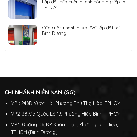
Lắp đặt cửa cuốn nhanh công nghiệp tại
TPHCM
Cửa cuốn nhanh nhựa PVC lắp đặt tại
Bình Dương
CHI NHÁNH MIỀN NAM (SG)
VP1: 248D Vườn Lài, Phường Phú Thọ Hòa, TPHCM.
VP2: 389/5 Quốc Lộ 13, Phường Hiệp Bình, TPHCM.
VP3: Đường D6, KP Khánh Lộc, Phường Tân Hiệp,
TPHCM (Bình Dương)