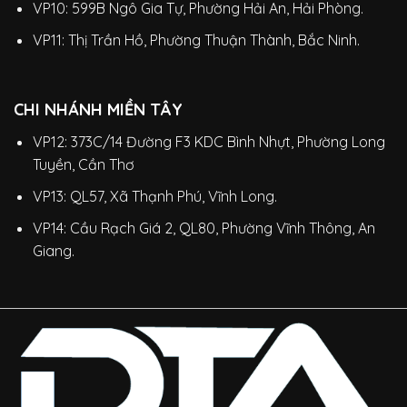
VP10: 599B Ngô Gia Tự, Phường Hải An, Hải Phòng.
VP11: Thị Trần Hồ, Phường Thuận Thành, Bắc Ninh.
CHI NHÁNH MIỀN TÂY
VP12: 373C/14 Đường F3 KDC Bình Nhựt, Phường Long
Tuyền, Cần Thơ
VP13: QL57, Xã Thạnh Phú, Vĩnh Long.
VP14: Cầu Rạch Giá 2, QL80, Phường Vĩnh Thông, An
Giang.