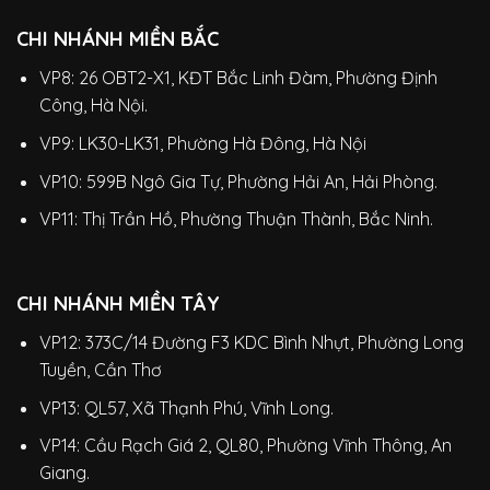
CHI NHÁNH MIỀN BẮC
VP8: 26 OBT2-X1, KĐT Bắc Linh Đàm, Phường Định
Công, Hà Nội.
VP9: LK30-LK31, Phường Hà Đông, Hà Nội
VP10: 599B Ngô Gia Tự, Phường Hải An, Hải Phòng.
VP11: Thị Trần Hồ, Phường Thuận Thành, Bắc Ninh.
CHI NHÁNH MIỀN TÂY
VP12: 373C/14 Đường F3 KDC Bình Nhựt, Phường Long
Tuyền, Cần Thơ
VP13: QL57, Xã Thạnh Phú, Vĩnh Long.
VP14: Cầu Rạch Giá 2, QL80, Phường Vĩnh Thông, An
Giang.