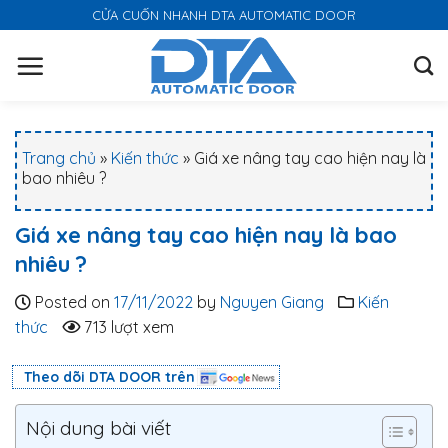
S
CỬA CUỐN NHANH DTA AUTOMATIC DOOR
k
i
p
t
o
Trang chủ
»
Kiến thức
»
Giá xe nâng tay cao hiện nay là
c
bao nhiêu ?
o
n
Giá xe nâng tay cao hiện nay là bao
t
nhiêu ?
e
n
Posted on
17/11/2022
by
Nguyen Giang
Kiến
t
thức
713 lượt xem
Theo dõi DTA DOOR trên
Nội dung bài viết