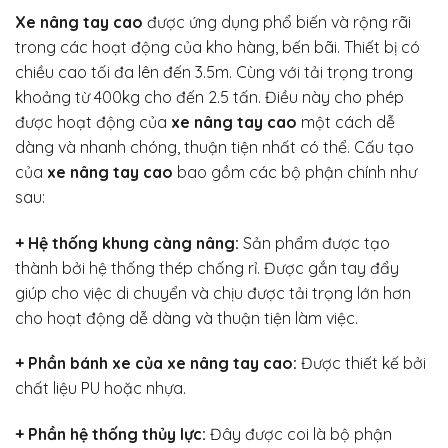
Xe nâng tay cao
được ứng dụng phổ biến và rộng rãi
trong các hoạt động của kho hàng, bến bãi. Thiết bị có
chiều cao tối đa lên đến 3.5m. Cùng với tải trọng trong
khoảng từ 400kg cho đến 2.5 tấn. Điều này cho phép
được hoạt động của
xe nâng tay cao
một cách dễ
dàng và nhanh chóng, thuận tiện nhất có thể. Cấu tạo
của
xe nâng tay cao
bao gồm các bộ phận chính như
sau:
+ Hệ thống khung càng nâng:
Sản phẩm được tạo
thành bởi hệ thống thép chống rỉ. Được gắn tay đẩy
giúp cho việc di chuyển và chịu được tải trọng lớn hơn
cho hoạt động dễ dàng và thuận tiện làm việc.
+ Phần bánh xe của xe nâng tay cao:
Được thiết kế bởi
chất liệu PU hoặc nhựa.
+ Phần hệ thống thủy lực:
Đây được coi là bộ phận