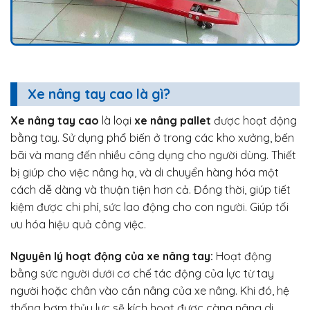
Xe nâng tay cao là gì?
Xe nâng tay cao
là loại
xe nâng pallet
được hoạt động
bằng tay. Sử dụng phổ biến ở trong các kho xưởng, bến
bãi và mang đến nhiều công dụng cho người dùng. Thiết
bị giúp cho việc nâng hạ, và di chuyển hàng hóa một
cách dễ dàng và thuận tiện hơn cả. Đồng thời, giúp tiết
kiệm được chi phí, sức lao động cho con người. Giúp tối
ưu hóa hiệu quả công việc.
Nguyên lý hoạt động của xe nâng tay:
Hoạt động
bằng sức người dưới cơ chế tác động của lực từ tay
người hoặc chân vào cần nâng của xe nâng. Khi đó, hệ
thống bơm thủy lực sẽ kích hoạt được càng nâng di