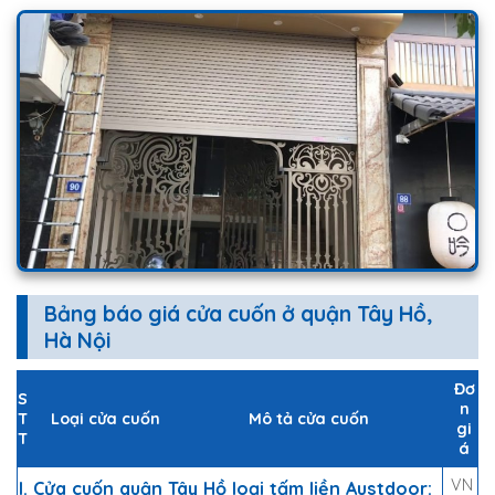
Bảng báo giá cửa cuốn ở quận Tây Hồ,
Hà Nội
Đơ
S
n
T
Loại cửa cuốn
Mô tả cửa cuốn
gi
T
á
VN
I. Cửa cuốn quận Tây Hồ loại tấm liền Austdoor: