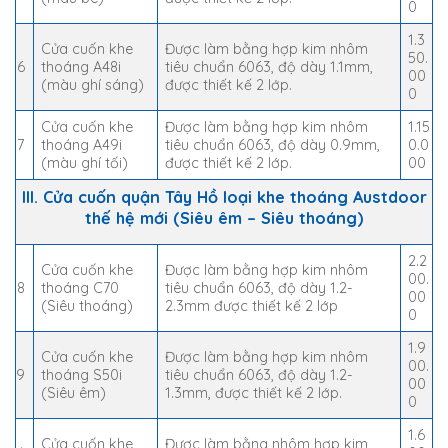
0
1.3
Cửa cuốn khe
Được làm bằng hợp kim nhôm
50.
6
thoáng A48i
tiêu chuẩn 6063, độ dày 1.1mm,
00
(màu ghí sáng)
được thiết kế 2 lớp.
0
Cửa cuốn khe
Được làm bằng hợp kim nhôm
1.15
7
thoáng A49i
tiêu chuẩn 6063, độ dày 0.9mm,
0.0
(màu ghí tối)
được thiết kế 2 lớp.
00
III. Cửa cuốn quận Tây Hồ loại khe thoáng Austdoor
thế hệ mới (Siêu êm – Siêu thoáng)
2.2
Cửa cuốn khe
Được làm bằng hợp kim nhôm
00.
8
thoáng C70
tiêu chuẩn 6063, độ dày 1.2-
00
(Siêu thoáng)
2.3mm được thiết kế 2 lớp
0
1.9
Cửa cuốn khe
Được làm bằng hợp kim nhôm
00.
9
thoáng S50i
tiêu chuẩn 6063, độ dày 1.2-
00
(Siêu êm)
1.3mm, được thiết kế 2 lớp.
0
1.6
Cửa cuốn khe
Đươc làm bằng nhôm hợp kim