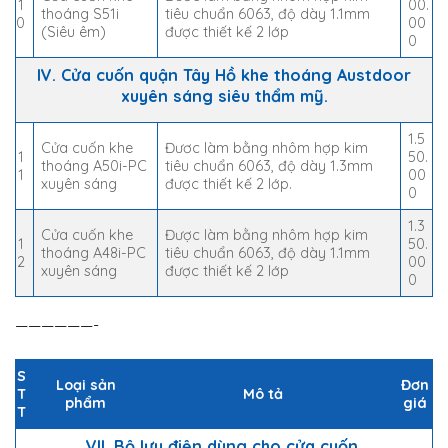
1
00.
thoáng S51i
tiêu chuẩn 6063, độ dày 1.1mm
0
00
(Siêu êm)
được thiết kế 2 lớp
0
IV. Cửa cuốn quận Tây Hồ khe thoáng Austdoor
xuyên sáng siêu thẩm mỹ.
1.5
Cửa cuốn khe
Đươc làm bằng nhôm hợp kim
1
50.
thoáng A50i-PC
tiêu chuẩn 6063, độ dày 1.3mm
1
00
xuyên sáng
được thiết kế 2 lớp.
0
1.3
Cửa cuốn khe
Được làm bằng nhôm hợp kim
1
50.
thoáng A48i-PC
tiêu chuẩn 6063, độ dày 1.1mm
2
00
xuyên sáng
được thiết kế 2 lớp
0
——————-
S
Loại sản
Đơn
T
Mô tả
phẩm
giá
T
VII. Bộ lưu điện dùng cho cửa cuốn.