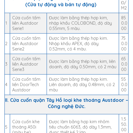
Đ/
(Cửa tự động và bán tự động)
M2
Cửa cuốn tấm
Được làm bằng thép hợp kim,
85
1
liền Austdoor
nhập khẩu COLOBOND, độ dày
0.0
Serie1
0.55mm, 5 màu.
00
Cửa cuốn tấm
Được làm bằng thép hợp kim.
75
2
liền Austdoor
Nhập khẩu APEX, độ dày
0.0
Serie2
0.52mm, có 4 màu.
00
Cửa cuốn tấm
65
Được làm bằng thép hợp kim, liên
3
liền Austdoor
0.0
doanh, độ dày 0.50mm, có 2 màu
Serie3
00
Cửa cuốn tấm
Được làm bằng thép hợp kim.
55
4
liền DoorTech
Liên doanh, độ dày 0.48mm, có 2
0.0
Austdoor
màu
00
II. Cửa cuốn quận Tây Hồ loại khe thoáng Austdoor –
Công nghệ Đức.
1.5
Cửa cuốn khe
Được làm bằng hợp kim nhôm
50.
5
thoáng A50i
tiêu chuẩn 6063, độ dày 1.3mm,
00
(màu be)
được thiết kế 2 lớp.