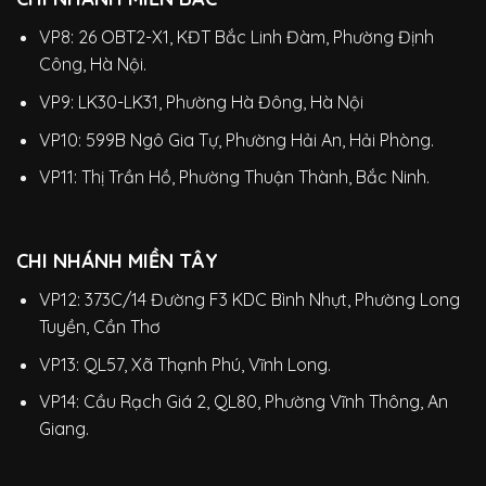
VP8: 26 OBT2-X1, KĐT Bắc Linh Đàm, Phường Định
Công, Hà Nội.
VP9: LK30-LK31, Phường Hà Đông, Hà Nội
VP10: 599B Ngô Gia Tự, Phường Hải An, Hải Phòng.
VP11: Thị Trần Hồ, Phường Thuận Thành, Bắc Ninh.
CHI NHÁNH MIỀN TÂY
VP12: 373C/14 Đường F3 KDC Bình Nhựt, Phường Long
Tuyền, Cần Thơ
VP13: QL57, Xã Thạnh Phú, Vĩnh Long.
VP14: Cầu Rạch Giá 2, QL80, Phường Vĩnh Thông, An
Giang.