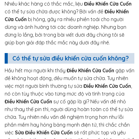
Nhiều khác hàng có thắc mắc, liệu
Điều Khiển Cửa Cuốn
có thể tự sửa chữa được không? Bởi vấn đề
Điều Khiển
Cửa Cuốn
bị hỏng, gây ra nhiều phiền toái cho người
dùng và ảnh hưởng tới các doanh nghiệp. Nhưng bạn
đừng lo lắng, bởi trong bài viết dưới đây chúng tôi sẽ
giúp bạn giải đáp thắc mắc này dưới đây nhé.
Có thể tự sửa điều khiển cửa cuốn không?
Hầu hết mọi người khi thấy
Điều Khiển Cửa Cuốn
gặp vấn
đề không hoạt động, đều muốn tự sửa chữa. Tuy nhiên
việc một người bình thường tự sửa
Điều Khiển Cửa Cuốn
,
nó còn tùy thuộc vào từng mức độ và tình trạng của
Điều Khiển Cửa Cuốn
sự cố gặp là gì? Nếu vấn đề nhỏ
như thay thế pin thì, người dùng hoàn toàn có thể tự sửa
chữa. Tuy nhiên nếu vấn đề nghiệm trọng hơn như lỗi
phần mềm hay hỏng bảng mạnh điện tử, thì chắc chắn
việc
Sửa Điều Khiển Cửa Cuốn
sẽ rất phức tạp và yêu