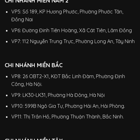
CHI NHÁNH MIỀN NAM 2
VP5: Số 189, KP Hương Phước, Phường Phước Tân,
Đồng Nai
VP6: Đường Đinh Tiên Hoàng, Xã Cát Tiên, Lâm Đồng
VP7: 112 Nguyễn Trung Trực, Phường Long An, Tây Ninh
CHI NHÁNH MIỀN BẮC
VP8: 26 OBT2-X1, KĐT Bắc Linh Đàm, Phường Định
Công, Hà Nội.
VP9: LK30-LK31, Phường Hà Đông, Hà Nội
VP10: 599B Ngô Gia Tự, Phường Hải An, Hải Phòng.
VP11: Thị Trần Hồ, Phường Thuận Thành, Bắc Ninh.