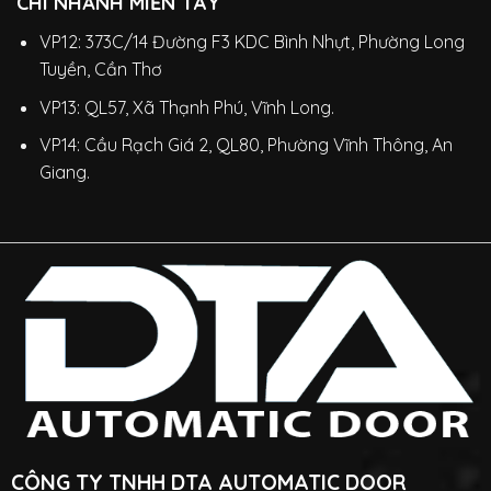
CHI NHÁNH MIỀN TÂY
VP12: 373C/14 Đường F3 KDC Bình Nhựt, Phường Long
Tuyền, Cần Thơ
VP13: QL57, Xã Thạnh Phú, Vĩnh Long.
VP14: Cầu Rạch Giá 2, QL80, Phường Vĩnh Thông, An
Giang.
CÔNG TY TNHH DTA AUTOMATIC DOOR