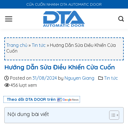
S
CỬA CUỐN NHANH DTA AUTOMATIC DOOR
k
i
p
t
o
Trang chủ
»
Tin tức
»
Hướng Dẫn Sửa Điều Khiển Cửa
c
Cuốn
o
n
Hướng Dẫn Sửa Điều Khiển Cửa Cuốn
t
e
Posted on
31/08/2024
by
Nguyen Giang
Tin tức
n
456 lượt xem
t
Theo dõi DTA DOOR trên
Nội dung bài viết