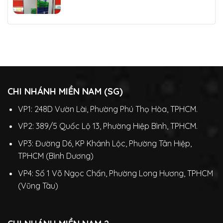
CHI NHÁNH MIỀN NAM (SG)
VP1: 248D Vườn Lài, Phường Phú Thọ Hòa, TPHCM.
VP2: 389/5 Quốc Lộ 13, Phường Hiệp Bình, TPHCM.
VP3: Đường D6, KP Khánh Lộc, Phường Tân Hiệp,
TPHCM (Bình Dương)
VP4: Số 1 Võ Ngọc Chấn, Phường Long Hương, TPHCM
(Vũng Tàu)