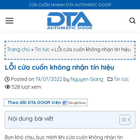
S
CỬA CUỐN NHANH DTA AUTOMATIC DOOR
k
i
p
t
o
Trang chủ
»
Tin tức
»
LỖI cửa cuốn không nhận tín hiệu
c
o
LỖI cửa cuốn không nhận tín hiệu
n
t
Posted on
19/07/2022
by
Nguyen Giang
Tin tức
e
528 lượt xem
n
t
Theo dõi DTA DOOR trên
Nội dung bài viết
Bạn khó chịu, bực mình khi cửa cuốn không nhận tín