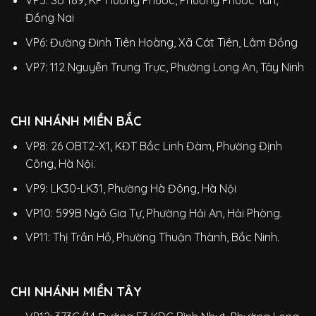
VP5: Số 189, KP Hương Phước, Phường Phước Tân,
Đồng Nai
VP6: Đường Đinh Tiên Hoàng, Xã Cát Tiên, Lâm Đồng
VP7: 112 Nguyễn Trung Trực, Phường Long An, Tây Ninh
CHI NHÁNH MIỀN BẮC
VP8: 26 OBT2-X1, KĐT Bắc Linh Đàm, Phường Định
Công, Hà Nội.
VP9: LK30-LK31, Phường Hà Đông, Hà Nội
VP10: 599B Ngô Gia Tự, Phường Hải An, Hải Phòng.
VP11: Thị Trần Hồ, Phường Thuận Thành, Bắc Ninh.
CHI NHÁNH MIỀN TÂY