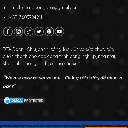
Email: cuatudongdta@gmail.com
MST: 3603794911
DTA Door - Chuyên thi công, lắp đặt và sửa chữa cửa
cuốn nhanh cho các công trình công nghiệp, nhà máy,
kho lạnh, phòng sạch, xưởng sản xuất,...
"
We are here to serve you – Chúng tôi ở đây để phục vụ
"
bạn!
Copyright 2026 © Bản quyền thuộc về Cửa Cuốn Nhanh DTA