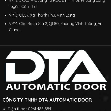
VP12: 373C/14 Đường F3 KDC Bình Nhựt, Phường Long
Tuyền, Cần Thơ
VP13: QL57, Xã Thạnh Phú, Vĩnh Long.
VP14: Cầu Rạch Giá 2, QL80, Phường Vĩnh Thông, An
Giang.
CÔNG TY TNHH DTA AUTOMATIC DOOR
Điện thoại: 0961 488 884