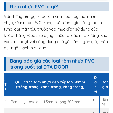
Rèm nhựa PVC là gì?
Với những tên gọi khác là màn nhựa hay mành rèm
nhựa, rèm nhựa PVC trong suốt được gia công thành
từng loại màn tùy thuộc vào mục đích sử dụng của
khách hàng. Được sử dụng nhiều tại các nhà xưởng, khu
vực sinh hoạt với công dụng chủ yếu làm ngăn gió, chắn
bụi, ngăn lạnh hiệu quả.
Bảng báo giá các loại rèm nhựa PVC
trong suốt tại DTA DOOR
Đ
S
Quy cách tấm nhựa dẻo xếp lớp 50mm
ơ
Đơn
T
(trắng trong, xanh trong, vàng trong)
n
giá
T
vị
m
Liên
1
Rèm nhựa pvc dày 1.5mm x rộng 200mm
2
hệ
m
Liên