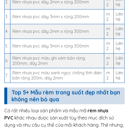
2
Rèm nhựa pvc dày 2mm x rộng 200mm
2
hệ
m
Liên
3
Rèm nhựa pvc dày 3mm x rộng 200mm
2
hệ
m
Liên
4
Rèm nhựa pvc dày 2mm x rộng 300mm
2
hệ
m
Liên
5
Rèm nhựa pvc dày 3mm x rộng 300mm
2
hệ
Rèm nhựa pvc màu ghi xám bản rộng
m
Liên
6
200mm, dày 2mm
2
hệ
Rèm nhựa pvc màu xanh ngọc chống tĩnh điện
m
Liên
7
bản rộng 200m, dày 2mm
2
hệ
Top 5+ Mẫu rèm trong suốt đẹp nhất bạn
không nên bỏ qua
Có rất nhiều loại sản phẩm và mẫu mã
rèm nhựa
PVC
khác nhau được sản xuất tùy theo mục đích sử
dụng và nhu cầu cụ thể của mỗi khách hàng. Thế nhưng,