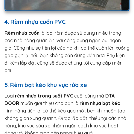
4. Rèm nhựa cuốn PVC
Rèm nhựa cuốn
là loại rèm được sử dụng nhiều trong
các nhà hàng quán ăn, với công dụng ngăn bụi ngăn
gió. Cũng như sự tiện lợi của nó khi có thể cuộn lên xuống
gập gọn lại nếu bạn không cần dùng đến nữa. Phụ kiện
đi kèm lắp đặt cũng sẽ được chúng tôi cung cấp miễn
phí
5. Rèm bạt kéo khu vực rửa xe
Loại
rèm nhựa trong suốt PVC
cuối cùng mà
DTA
DOOR
muốn giới thiệu cho bạn là
rèm nhựa bạt kéo
.
Tính năng tiện lợi có thể kéo qua một bên khi muốn tạo
không gian xung quanh. Được lắp đặt nhiều tại các nhà
hàng, khu vực sửa xe nhằm ngăn cách khu vực hoạt
động với không gian bên ngoài hiệu quả.