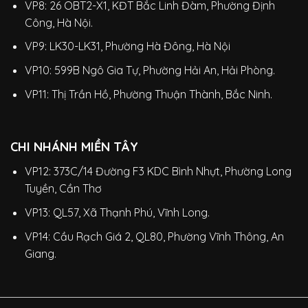
VP8: 26 OBT2-X1, KĐT Bắc Linh Đàm, Phường Định
Công, Hà Nội.
VP9: LK30-LK31, Phường Hà Đông, Hà Nội
VP10: 599B Ngô Gia Tự, Phường Hải An, Hải Phòng.
VP11: Thị Trần Hồ, Phường Thuận Thành, Bắc Ninh.
CHI NHÁNH MIỀN TÂY
VP12: 373C/14 Đường F3 KDC Bình Nhựt, Phường Long
Tuyền, Cần Thơ
VP13: QL57, Xã Thạnh Phú, Vĩnh Long.
VP14: Cầu Rạch Giá 2, QL80, Phường Vĩnh Thông, An
Giang.