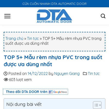
S
CỬA CUỐN NHANH DTA AUTOMATIC DOOR
k
i
p
t
o
Trang chủ
»
Tin tức
»
TOP 5+ Mẫu rèm nhựa PVC trong
c
suốt được ưa dùng nhất
o
n
TOP 5+ Mẫu rèm nhựa PVC trong suốt
t
được ưa dùng nhất
e
n
Posted on
14/12/2022
by
Nguyen Giang
Tin tức
t
603 lượt xem
Theo dõi DTA DOOR trên
Nội dung bài viết