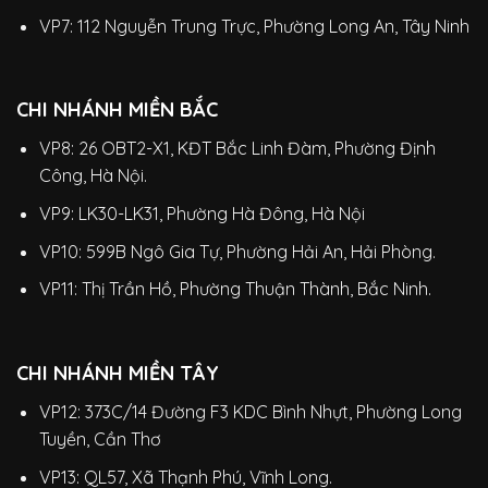
VP7: 112 Nguyễn Trung Trực, Phường Long An, Tây Ninh
CHI NHÁNH MIỀN BẮC
VP8: 26 OBT2-X1, KĐT Bắc Linh Đàm, Phường Định
Công, Hà Nội.
VP9: LK30-LK31, Phường Hà Đông, Hà Nội
VP10: 599B Ngô Gia Tự, Phường Hải An, Hải Phòng.
VP11: Thị Trần Hồ, Phường Thuận Thành, Bắc Ninh.
CHI NHÁNH MIỀN TÂY
VP12: 373C/14 Đường F3 KDC Bình Nhựt, Phường Long
Tuyền, Cần Thơ
VP13: QL57, Xã Thạnh Phú, Vĩnh Long.