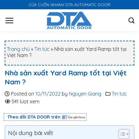
S
CỬA CUỐN NHANH DTA AUTOMATIC DOOR
k
i
p
t
o
Trang chủ
»
Tin tức
»
Nhà sản xuất Yard Ramp tốt tại
c
Việt Nam ?
o
n
Nhà sản xuất Yard Ramp tốt tại Việt
t
Nam ?
e
n
Posted on
10/11/2022
by
Nguyen Giang
Tin tức
t
541 lượt xem
Theo dõi DTA DOOR trên
Nội dung bài viết