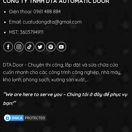
CÔNG TY TNHH DTA AUTOMATIC DOOR
Điện thoại: 0961 488 884
Email: cuatudongdta@gmail.com
MST: 3603794911
DTA Door - Chuyên thi công, lắp đặt và sửa chữa cửa
cuốn nhanh cho các công trình công nghiệp, nhà máy,
kho lạnh, phòng sạch, xưởng sản xuất,...
"
We are here to serve you – Chúng tôi ở đây để phục vụ
"
bạn!