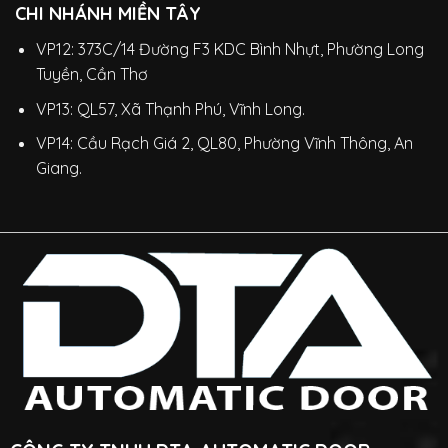
CHI NHÁNH MIỀN TÂY
VP12: 373C/14 Đường F3 KDC Bình Nhựt, Phường Long
Tuyền, Cần Thơ
VP13: QL57, Xã Thạnh Phú, Vĩnh Long.
VP14: Cầu Rạch Giá 2, QL80, Phường Vĩnh Thông, An
Giang.