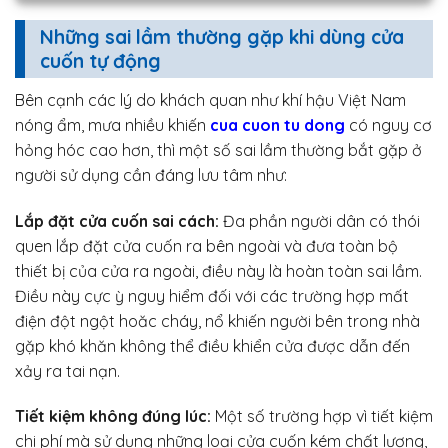
Những sai lầm thường gặp khi dùng cửa
cuốn tự động
Bên cạnh các lý do khách quan như khí hậu Việt Nam
nóng ẩm, mưa nhiều khiến
cua cuon tu dong
có nguy cơ
hỏng hóc cao hơn, thì một số sai lầm thường bắt gặp ở
người sử dụng cần đáng lưu tâm như:
Lắp đặt cửa cuốn sai cách:
Đa phần người dân có thói
quen lắp đặt cửa cuốn ra bên ngoài và đưa toàn bộ
thiết bị của cửa ra ngoài, điều này là hoàn toàn sai lầm.
Điều này cực ỳ nguy hiểm đối với các trường hợp mất
điện đột ngột hoăc cháy, nổ khiến người bên trong nhà
gặp khó khăn không thể điều khiển cửa được dẫn đến
xảy ra tai nạn.
Tiết kiệm không đúng lúc:
Một số trường hợp vì tiết kiệm
chi phí mà sử dụng những loại cửa cuốn kém chất lượng,