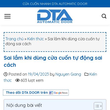
S
CỬA CUỐN NHANH DTA AUTOMATIC DOOR
k
i
p
t
o
Trang chủ
»
Kiến thức
»
Sai lầm khi dùng cửa cuốn tự
c
động sai cách
o
n
Sai lầm khi dùng cửa cuốn tự động sai
t
cách
e
n
Posted on
19/04/2023
by
Nguyen Giang
Kiến
t
thức
603 lượt xem
Theo dõi DTA DOOR trên
Nội dung bài viết