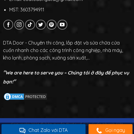
MST: 3603794911
DTA Door - Chuyên thi công, lắp đặt và sửa chữa cửa
cuốn nhanh cho các công trình công nghiệp, nhà máy,
kho lạnh, phòng sạch, xưởng sản xuất,...
"
We are here to serve you – Chúng tôi ở đây để phục vụ
"
bạn!
Copyright 2026 © Bản quyền thuộc về Cửa Cuốn Nhanh DTA
Chat Zalo với DTA
Gọi ngay
DOOR