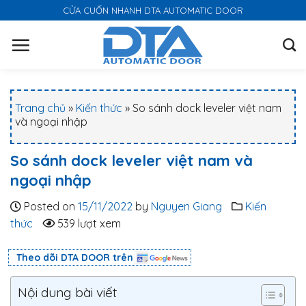
S
CỬA CUỐN NHANH DTA AUTOMATIC DOOR
k
i
p
t
o
Trang chủ
»
Kiến thức
»
So sánh dock leveler việt nam
c
và ngoại nhập
o
n
So sánh dock leveler việt nam và
t
ngoại nhập
e
n
Posted on
15/11/2022
by
Nguyen Giang
Kiến
t
thức
539 lượt xem
Theo dõi DTA DOOR trên
Nội dung bài viết