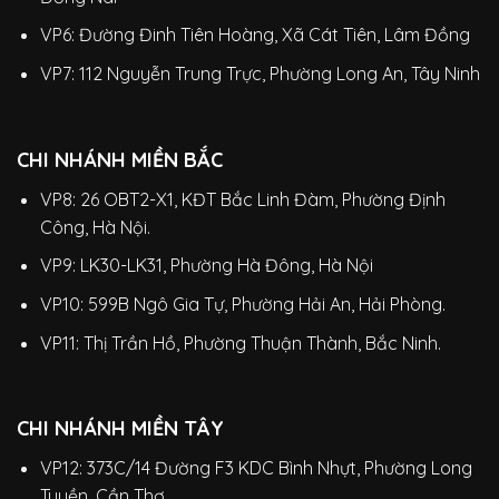
VP6: Đường Đinh Tiên Hoàng, Xã Cát Tiên, Lâm Đồng
VP7: 112 Nguyễn Trung Trực, Phường Long An, Tây Ninh
CHI NHÁNH MIỀN BẮC
VP8: 26 OBT2-X1, KĐT Bắc Linh Đàm, Phường Định
Công, Hà Nội.
VP9: LK30-LK31, Phường Hà Đông, Hà Nội
VP10: 599B Ngô Gia Tự, Phường Hải An, Hải Phòng.
VP11: Thị Trần Hồ, Phường Thuận Thành, Bắc Ninh.
CHI NHÁNH MIỀN TÂY
VP12: 373C/14 Đường F3 KDC Bình Nhựt, Phường Long
Tuyền, Cần Thơ