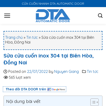
S
CỬA CUỐN NHANH DTA AUTOMATIC DOOR
k
i
p
t
o
Trang chủ
»
Tin tức
»
Sửa cửa cuốn inox 304 tại Biên
c
Hòa, Đồng Nai
o
n
Sửa cửa cuốn inox 304 tại Biên Hòa,
t
Đồng Nai
e
n
Posted on
22/07/2022
by
Nguyen Giang
Tin tức
t
565 lượt xem
Theo dõi DTA DOOR trên
Nội dung bài viết