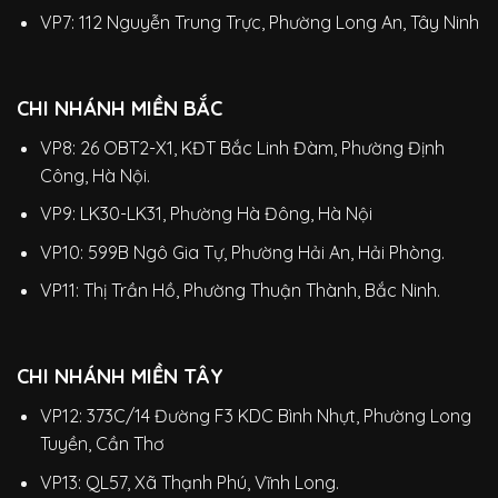
VP7: 112 Nguyễn Trung Trực, Phường Long An, Tây Ninh
CHI NHÁNH MIỀN BẮC
VP8: 26 OBT2-X1, KĐT Bắc Linh Đàm, Phường Định
Công, Hà Nội.
VP9: LK30-LK31, Phường Hà Đông, Hà Nội
VP10: 599B Ngô Gia Tự, Phường Hải An, Hải Phòng.
VP11: Thị Trần Hồ, Phường Thuận Thành, Bắc Ninh.
CHI NHÁNH MIỀN TÂY
VP12: 373C/14 Đường F3 KDC Bình Nhựt, Phường Long
Tuyền, Cần Thơ
VP13: QL57, Xã Thạnh Phú, Vĩnh Long.