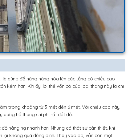
c
, là dùng để nâng hàng hóa lên các tầng có chiều cao
tốn kém hơn. Khi ấy, lợi thế vốn có của loại thang này là chi
nằm trong khoảng từ 3 mét đến 6 mét. Với chiều cao này,
ây dưng hố thang chí phí rất đắt đỏ.
 độ nâng hạ nhanh hơn. Nhưng có thật sự cần thiết, khi
 lại không quá đủng đỉnh. Thay vào đó, vẫn còn một