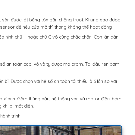
ặt sàn được lót bằng tôn gân chống trượt. Khung bao được
n sensor để nếu cửa mở thì thang không thể hoạt động
hép hình chữ H hoặc chữ C vô cùng chắc chắn. Con lăn dẫn
i hệ số an toàn cao, vỏ và ty được mạ crom. Tại đầu ren bơm
ền bỉ. Được chọn với hệ số an toàn tối thiểu là 6 lần so với
 xilanh. Gồm thùng dầu, hệ thống van và motor điện, bơm
 khi bị mất điện.
hành trình.