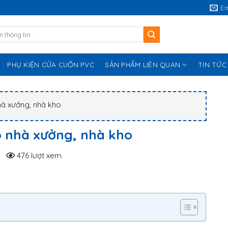
E
PHỤ KIỆN CỬA CUỐN PVC
SẢN PHẨM LIÊN QUAN
TIN TỨC
hà xưởng, nhà kho
o nhà xưởng, nhà kho
476 lượt xem