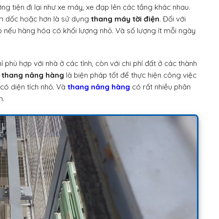
 tiện đi lại như xe máy, xe đạp lên các tầng khác nhau.
m dốc hoặc hơn là sử dụng
thang máy tời điện
. Đối với
p nếu hàng hóa có khối lượng nhỏ. Và số lượng ít mỗi ngày
ỉ phù hợp với nhà ở các tỉnh, còn với chi phí đất ở các thành
g
thang nâng hàng
là biện pháp tốt để thực hiện công việc
có diện tích nhỏ. Và
thang nâng hàng
có rất nhiều phân
n.