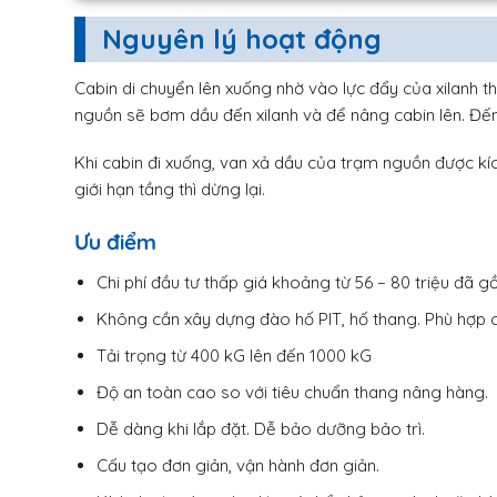
Nguyên lý hoạt động
Cabin di chuyển lên xuống nhờ vào lực đẩy của xilanh thủ
nguồn sẽ bơm dầu đến xilanh và để nâng cabin lên. Đến vị
Khi cabin đi xuống, van xả dầu của trạm nguồn được kích
giới hạn tầng thì dừng lại.
Ưu điểm
Chi phí đầu tư thấp giá khoảng từ 56 – 80 triệu đã g
Không cần xây dựng đào hố PIT, hố thang. Phù hợp c
Tải trọng từ 400 kG lên đến 1000 kG
Độ an toàn cao so với tiêu chuẩn thang nâng hàng.
Dễ dàng khi lắp đặt. Dễ bảo dưỡng bảo trì.
Cấu tạo đơn giản, vận hành đơn giản.