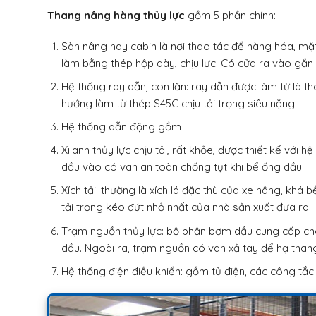
Thang nâng hàng thủy lực
gồm 5 phần chính:
Sàn nâng hay cabin là nơi thao tác để hàng hóa, m
làm bằng thép hộp dày, chịu lực. Có cửa ra vào gắ
Hệ thống ray dẫn, con lăn: ray dẫn được làm từ là t
hướng làm từ thép S45C chịu tải trọng siêu nặng.
Hệ thống dẫn động gồm
Xilanh thủy lực chịu tải, rất khỏe, được thiết kế vớ
dầu vào có van an toàn chống tụt khi bể ống dầu.
Xích tải: thường là xích lá đặc thù của xe nâng, khá b
tải trọng kéo đứt nhỏ nhất của nhà sản xuất đưa ra.
Trạm nguồn thủy lực: bộ phận bơm dầu cung cấp cho
dầu. Ngoài ra, trạm nguồn có van xả tay để hạ thang
Hệ thống điện điều khiển: gồm tủ điện, các công tắc 