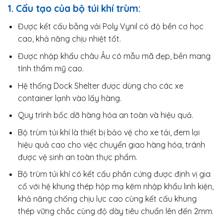
1. Cấu tạo của bộ túi khí trùm:
Được kết cấu bằng vải Poly Vynil có độ bền cơ học
cao, khả năng chịu nhiệt tốt.
Được nhập khẩu châu Âu có mẫu mã đẹp, bền mang
tính thẩm mỹ cao.
Hệ thống Dock Shelter được dùng cho các xe
container lạnh vào lấy hàng.
Quy trình bốc dỡ hàng hóa an toàn và hiệu quả.
Bộ trùm túi khí là thiết bị bảo vệ cho xe tải, đem lại
hiệu quả cao cho việc chuyển giao hàng hóa, tránh
được vệ sinh an toàn thực phẩm.
Bộ trùm túi khí có kết cấu phần cứng được định vị gia
cố với hệ khung thép hộp mạ kẽm nhập khẩu linh kiện,
khả năng chống chịu lực cao cùng kết cấu khung
thép vững chắc cùng độ dày tiêu chuẩn lên đến 2mm.