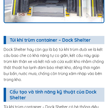
Túi khí trùm container – Dock Shelter
Dock Shelter hay còn gọi là bộ túi khí trùm đuôi xe là kết
cấu bao che có khả năng tự co giãn, kết cấu này giúp
trùm kín thân xe và kết nối với cửa xuất kho nhằm chống
thất thoát hơi lạnh đảm bảo nhiệt kho, đồng thời ngăn
bụi bẩn, nước mưa, chống côn trùng xâm nhập vào bên
trong kho.
Cấu tạo và tính năng kỹ thuật của Dock
Shelter
Túi khí trùm container – Dock Shelter có hệ thống điều