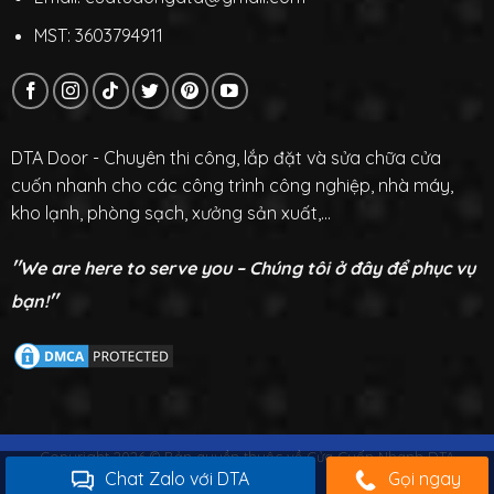
MST: 3603794911
DTA Door - Chuyên thi công, lắp đặt và sửa chữa cửa
cuốn nhanh cho các công trình công nghiệp, nhà máy,
kho lạnh, phòng sạch, xưởng sản xuất,...
"
We are here to serve you – Chúng tôi ở đây để phục vụ
"
bạn!
Copyright 2026 © Bản quyền thuộc về Cửa Cuốn Nhanh DTA
Chat Zalo với DTA
Gọi ngay
DOOR