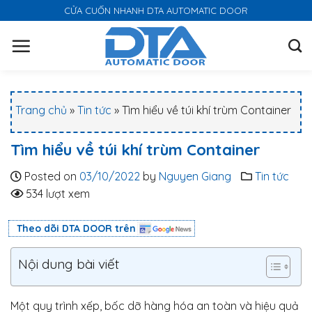
S
CỬA CUỐN NHANH DTA AUTOMATIC DOOR
k
i
p
t
o
Trang chủ
»
Tin tức
»
Tìm hiểu về túi khí trùm Container
c
o
Tìm hiểu về túi khí trùm Container
n
t
Posted on
03/10/2022
by
Nguyen Giang
Tin tức
e
534 lượt xem
n
t
Theo dõi DTA DOOR trên
Nội dung bài viết
Một quy trình xếp, bốc dỡ hàng hóa an toàn và hiệu quả