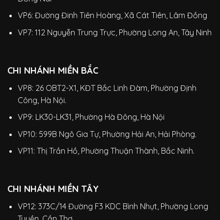
VP6: Đường Đinh Tiên Hoàng, Xã Cát Tiên, Lâm Đồng
VP7: 112 Nguyễn Trung Trực, Phường Long An, Tây Ninh
CHI NHÁNH MIỀN BẮC
VP8: 26 OBT2-X1, KĐT Bắc Linh Đàm, Phường Định
Công, Hà Nội.
VP9: LK30-LK31, Phường Hà Đông, Hà Nội
VP10: 599B Ngô Gia Tự, Phường Hải An, Hải Phòng.
VP11: Thị Trần Hồ, Phường Thuận Thành, Bắc Ninh.
CHI NHÁNH MIỀN TÂY
VP12: 373C/14 Đường F3 KDC Bình Nhựt, Phường Long
Tuyền, Cần Thơ