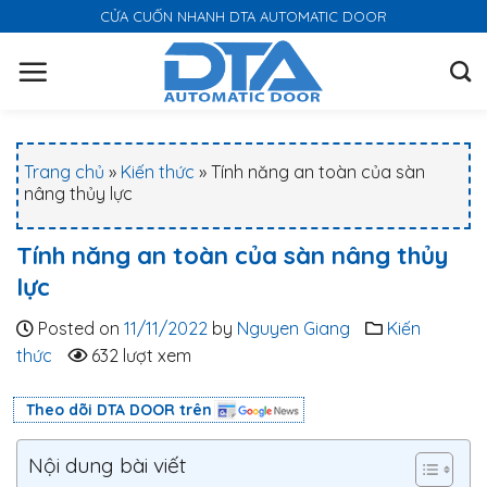
S
CỬA CUỐN NHANH DTA AUTOMATIC DOOR
k
i
p
t
o
Trang chủ
»
Kiến thức
»
Tính năng an toàn của sàn
c
nâng thủy lực
o
n
Tính năng an toàn của sàn nâng thủy
t
lực
e
n
Posted on
11/11/2022
by
Nguyen Giang
Kiến
t
thức
632 lượt xem
Theo dõi DTA DOOR trên
Nội dung bài viết