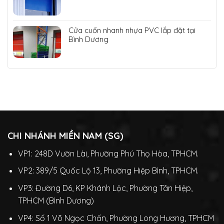
Cửa cuốn nhanh nhựa PVC lắp đặt tại
Bình Dương
CHI NHÁNH MIỀN NAM (SG)
VP1: 248D Vườn Lài, Phường Phú Thọ Hòa, TPHCM.
VP2: 389/5 Quốc Lộ 13, Phường Hiệp Bình, TPHCM.
VP3: Đường D6, KP Khánh Lộc, Phường Tân Hiệp,
TPHCM (Bình Dương)
VP4: Số 1 Võ Ngọc Chấn, Phường Long Hương, TPHCM