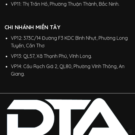
VP11: Thị Trần Hồ, Phường Thuận Thành, Bắc Ninh.
CHI NHÁNH MIỀN TÂY
VP12: 373C/14 Đường F3 KDC Bình Nhựt, Phường Long
Tuyền, Cần Thơ
VP13: QL57, Xã Thạnh Phú, Vĩnh Long.
VP14: Cầu Rạch Giá 2, QL80, Phường Vĩnh Thông, An
Giang.