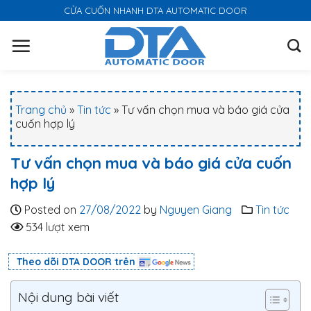
S
CỬA CUỐN NHANH DTA AUTOMATIC DOOR
k
i
p
t
o
Trang chủ
»
Tin tức
»
Tư vấn chọn mua và báo giá cửa
c
cuốn hợp lý
o
n
Tư vấn chọn mua và báo giá cửa cuốn
t
hợp lý
e
n
Posted on
27/08/2022
by
Nguyen Giang
Tin tức
t
534 lượt xem
Theo dõi DTA DOOR trên
Nội dung bài viết