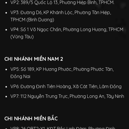
VP2: 389/5 Quốc Lộ 13, Phường Hiệp Bình, TPHCM.
VP3: Đường D6, KP Khánh Lộc, Phường Tân Hiệp,
TPHCM (Bình Dương)
VP4: Số 1 Võ Ngọc Chấn, Phường Long Hương, TPHCM
(Vũng Tàu)
CHI NHÁNH MIỀN NAM 2
VP5: Số 189, KP Hương Phước, Phường Phước Tân,
Đồng Nai
VP6: Đường Đinh Tiên Hoàng, Xã Cát Tiên, Lâm Đồng
VP7: 112 Nguyễn Trung Trực, Phường Long An, Tây Ninh
CHI NHÁNH MIỀN BẮC
VP8: 26 OBT2-X1, KĐT Bắc Linh Đàm, Phường Định