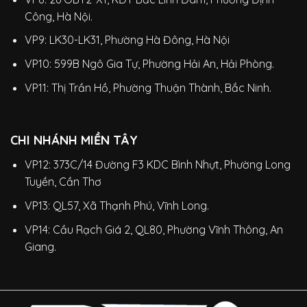
Công, Hà Nội.
VP9: LK30-LK31, Phường Hà Đông, Hà Nội
VP10: 599B Ngô Gia Tự, Phường Hải An, Hải Phòng.
VP11: Thị Trần Hồ, Phường Thuận Thành, Bắc Ninh.
CHI NHÁNH MIỀN TÂY
VP12: 373C/14 Đường F3 KDC Bình Nhựt, Phường Long
Tuyền, Cần Thơ
VP13: QL57, Xã Thạnh Phú, Vĩnh Long.
VP14: Cầu Rạch Giá 2, QL80, Phường Vĩnh Thông, An
Giang.