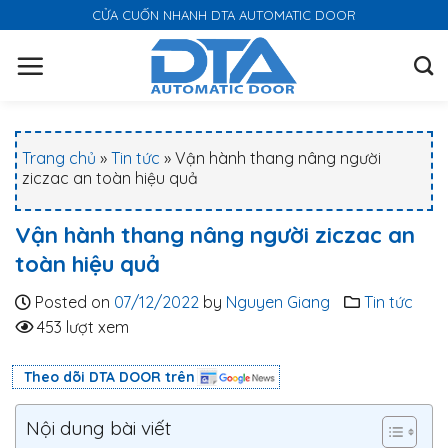
S
CỬA CUỐN NHANH DTA AUTOMATIC DOOR
k
i
p
t
o
Trang chủ
»
Tin tức
»
Vận hành thang nâng người
c
ziczac an toàn hiệu quả
o
n
Vận hành thang nâng người ziczac an
t
toàn hiệu quả
e
n
Posted on
07/12/2022
by
Nguyen Giang
Tin tức
t
453 lượt xem
Theo dõi DTA DOOR trên
Nội dung bài viết