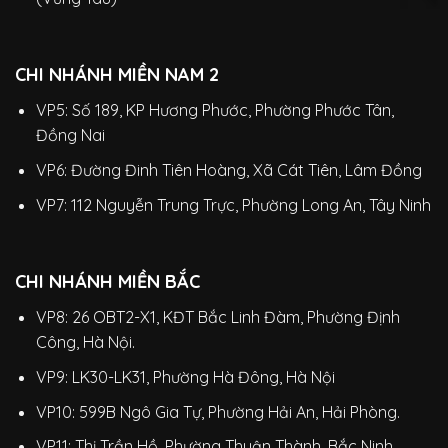
CHI NHÁNH MIỀN NAM 2
VP5: Số 189, KP Hương Phước, Phường Phước Tân,
Đồng Nai
VP6: Đường Đinh Tiên Hoàng, Xã Cát Tiên, Lâm Đồng
VP7: 112 Nguyễn Trung Trực, Phường Long An, Tây Ninh
CHI NHÁNH MIỀN BẮC
VP8: 26 OBT2-X1, KĐT Bắc Linh Đàm, Phường Định
Công, Hà Nội.
VP9: LK30-LK31, Phường Hà Đông, Hà Nội
VP10: 599B Ngô Gia Tự, Phường Hải An, Hải Phòng.
VP11: Thị Trần Hồ, Phường Thuận Thành, Bắc Ninh.