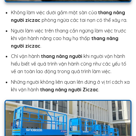
Không làm việc dưới gầm mặt sàn của
thang nâng
người ziczac
phòng ngừa các tai nạn có thể xảy ra.
Người làm việc trên thang cần ngừng làm việc trước
khi vận hành nâng cao hay hạ thấp
thang nâng
người ziczac
.
Chỉ vận hành
thang nâng người
khi người vận hành
hiểu biết về quá trình vận hành cũng như các yếu tố
về an toàn lao động trong quá trình làm việc.
Những người không liên quan lên đứng ở vị trí cách xa
khi vận hành
thang nâng người Ziczac
.