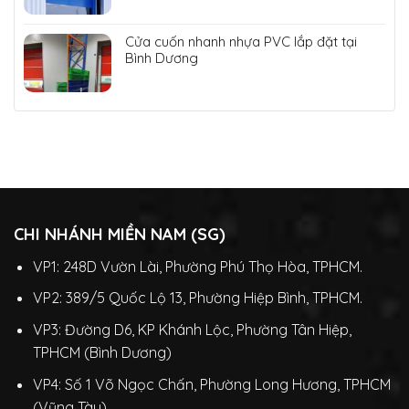
Cửa cuốn nhanh nhựa PVC lắp đặt tại
Bình Dương
CHI NHÁNH MIỀN NAM (SG)
VP1: 248D Vườn Lài, Phường Phú Thọ Hòa, TPHCM.
VP2: 389/5 Quốc Lộ 13, Phường Hiệp Bình, TPHCM.
VP3: Đường D6, KP Khánh Lộc, Phường Tân Hiệp,
TPHCM (Bình Dương)
VP4: Số 1 Võ Ngọc Chấn, Phường Long Hương, TPHCM
(Vũng Tàu)