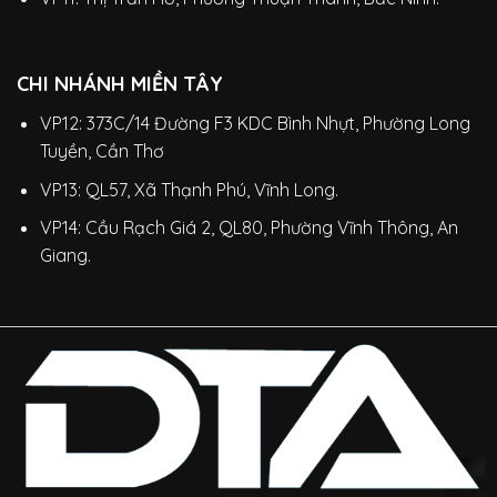
CHI NHÁNH MIỀN TÂY
VP12: 373C/14 Đường F3 KDC Bình Nhựt, Phường Long
Tuyền, Cần Thơ
VP13: QL57, Xã Thạnh Phú, Vĩnh Long.
VP14: Cầu Rạch Giá 2, QL80, Phường Vĩnh Thông, An
Giang.