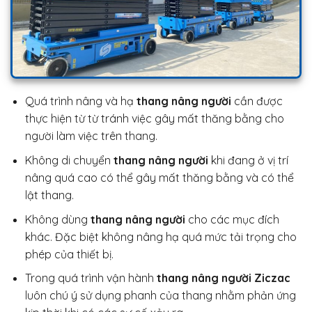
Quá trình nâng và hạ
thang nâng người
cần được
thực hiện từ từ tránh việc gây mất thăng bằng cho
người làm việc trên thang.
Không di chuyển
thang nâng người
khi đang ở vị trí
nâng quá cao có thể gây mất thăng bằng và có thể
lật thang.
Không dùng
thang nâng người
cho các mục đích
khác. Đặc biệt không nâng hạ quá mức tải trọng cho
phép của thiết bị.
Trong quá trình vận hành
thang nâng người Ziczac
luôn chú ý sử dụng phanh của thang nhằm phản ứng