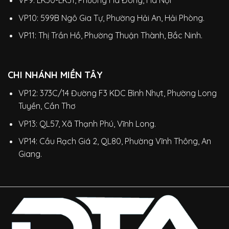
VP9: LK30-LK31, Phường Hà Đông, Hà Nội
VP10: 599B Ngô Gia Tự, Phường Hải An, Hải Phòng.
VP11: Thị Trần Hồ, Phường Thuận Thành, Bắc Ninh.
CHI NHÁNH MIỀN TÂY
VP12: 373C/14 Đường F3 KDC Bình Nhựt, Phường Long
Tuyền, Cần Thơ
VP13: QL57, Xã Thạnh Phú, Vĩnh Long.
VP14: Cầu Rạch Giá 2, QL80, Phường Vĩnh Thông, An
Giang.