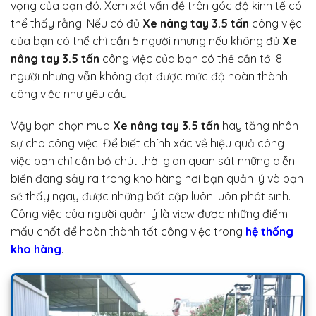
vọng của bạn đó. Xem xét vấn đề trên góc độ kinh tế có
thể thấy rằng: Nếu có đủ
Xe nâng tay 3.5 tấn
công việc
của bạn có thể chỉ cần 5 người nhưng nếu không đủ
Xe
nâng tay 3.5 tấn
công việc của bạn có thể cần tới 8
người nhưng vẫn không đạt được mức độ hoàn thành
công việc như yêu cầu.
Vậy bạn chọn mua
Xe nâng tay 3.5 tấn
hay tăng nhân
sự cho công việc. Để biết chính xác về hiệu quả công
việc bạn chỉ cần bỏ chút thời gian quan sát những diễn
biến đang sảy ra trong kho hàng nơi bạn quản lý và bạn
sẽ thấy ngay được những bất cập luôn luôn phát sinh.
Công việc của người quản lý là view được những điểm
mấu chốt để hoàn thành tốt công việc trong
hệ thống
kho hàng
.