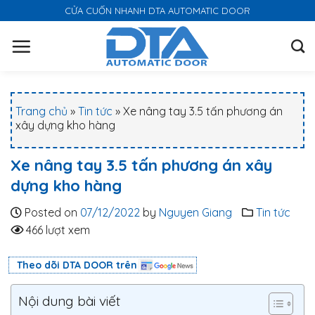
S
CỬA CUỐN NHANH DTA AUTOMATIC DOOR
k
i
p
t
o
Trang chủ
»
Tin tức
»
Xe nâng tay 3.5 tấn phương án
c
xây dựng kho hàng
o
n
Xe nâng tay 3.5 tấn phương án xây
t
dựng kho hàng
e
n
Posted on
07/12/2022
by
Nguyen Giang
Tin tức
t
466 lượt xem
Theo dõi DTA DOOR trên
Nội dung bài viết