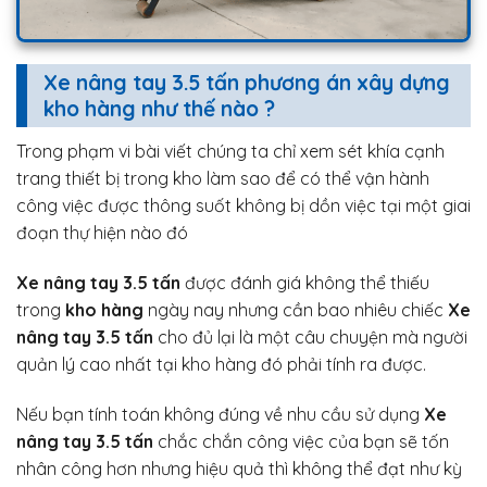
Xe nâng tay 3.5 tấn phương án xây dựng
kho hàng như thế nào ?
Trong phạm vi bài viết chúng ta chỉ xem sét khía cạnh
trang thiết bị trong kho làm sao để có thể vận hành
công việc được thông suốt không bị dồn việc tại một giai
đoạn thự hiện nào đó
Xe nâng tay 3.5 tấn
được đánh giá không thể thiếu
trong
kho hàng
ngày nay nhưng cần bao nhiêu chiếc
Xe
nâng tay 3.5 tấn
cho đủ lại là một câu chuyện mà người
quản lý cao nhất tại kho hàng đó phải tính ra được.
Nếu bạn tính toán không đúng về nhu cầu sử dụng
Xe
nâng tay 3.5 tấn
chắc chắn công việc của bạn sẽ tốn
nhân công hơn nhưng hiệu quả thì không thể đạt như kỳ