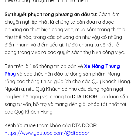
theo chúng tôi bạn nên tìm hiểu thêm.
Sự thuyết phục trong phương án đầu tư:
Cách làm
chuyên nghiệp nhất là chúng ta cần đưa ra được
phương án thực hiện công việc, mua sắm trang thiết bị
như thế nào, trong các phương án như vậy có những
điểm mạnh và điểm yếu gì. Từ đó chúng ta sẽ rất rễ
dang trong việc ra các quyết sách thự hiện công việc.
Bên trên là 1 số thông tin cơ bản về
Xe Nâng Thùng
Phuy
và các thức nên đầu tư dòng sản phẩm. Mong
rằng các thông tin sẽ giúp ích cho các Quý Khách Hàng.
Ngoài ra, nếu Quý Khách có nhu cầu đừng ngần ngại
hãy liên hệ ngay với chúng tôi
DTA DOOR
luôn luôn sẵn
sàng tư vấn, hỗ trợ và mang đến giải pháp tốt nhất tới
các Quý Khách Hàng.
Kênh Youtube tham khảo của DTA DOOR:
https://www.youtube.com/@dtadoor