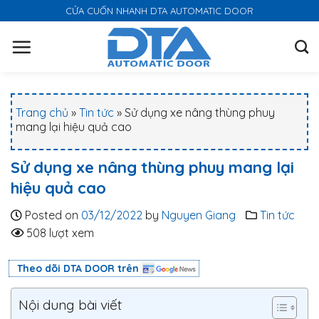
S
CỬA CUỐN NHANH DTA AUTOMATIC DOOR
k
i
p
t
o
Trang chủ
»
Tin tức
»
Sử dụng xe nâng thùng phuy
c
mang lại hiệu quả cao
o
n
Sử dụng xe nâng thùng phuy mang lại
t
hiệu quả cao
e
n
Posted on
03/12/2022
by
Nguyen Giang
Tin tức
t
508 lượt xem
Theo dõi DTA DOOR trên
Nội dung bài viết