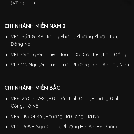
(Vũng Tàu)
CHI NHÁNH MIỀN NAM 2
VP5: Số 189, KP Hương Phước, Phường Phước Tân,
Đồng Nai
VP6: Đường Đinh Tiên Hoàng, Xã Cát Tiên, Lâm Đồng
VP7: 112 Nguyễn Trung Trực, Phường Long An, Tây Ninh
CHI NHÁNH MIỀN BẮC
VP8: 26 OBT2-X1, KĐT Bắc Linh Đàm, Phường Định
Công, Hà Nội.
VP9: LK30-LK31, Phường Hà Đông, Hà Nội
VP10: 599B Ngô Gia Tự, Phường Hải An, Hải Phòng.