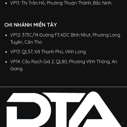
VP11: Thị Trần Hồ, Phường Thuận Thành, Bắc Ninh.
CHI NHÁNH MIỀN TÂY
VP12: 373C/14 Đường F3 KDC Bình Nhựt, Phường Long
Tuyền, Cần Thơ
VP13: QL57, Xã Thạnh Phú, Vĩnh Long.
VP14: Cầu Rạch Giá 2, QL80, Phường Vĩnh Thông, An
Giang.