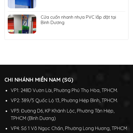
Cửa cuốn nhanh nhựa PVC lắp đặt tại
Bình Dương
CHI NHÁNH MIỀN NAM (SG)
VP1: 248D Vườn Lài, Phường Phú Thọ Hòa, TPHCM.
VP2: 389/5 Quốc Lộ 13, Phường Hiệp Bình, TPHCM.
VP3: Đường D6, KP Khánh Lộc, Phường Tân Hiệp,
TPHCM (Bình Dương)
VP4: Số 1 Võ Ngọc Chấn, Phường Long Hương, TPHCM